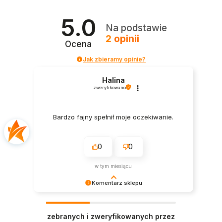
5.0
Na podstawie
2
opinii
Ocena
Jak zbieramy opinie?
Halina
zweryfikowano
Bardzo fajny spełnił moje oczekiwanie.
0
0
w tym miesiącu
Komentarz sklepu
Dziękujemy za wybór naszych produktów i
pozytywną opinię. Zapraszamy na kolejne zakupy
zebranych i zweryfikowanych przez
w naszym sklepie! W razie potrzeby nasz zespół