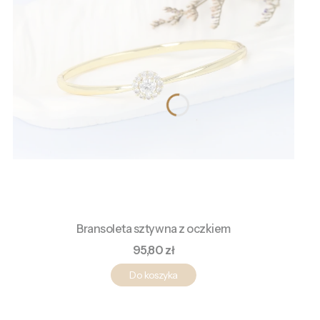
Bransoleta sztywna z oczkiem
Cena
95,80 zł
Do koszyka