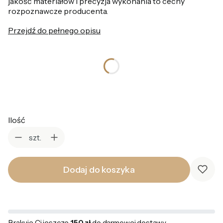
jakość materiałów i precyzja wykonania to cechy
rozpoznawcze producenta.
Przejdź do pełnego opisu
*
Rozmiar pierścionka
Wybierz
Ilość
szt.
Dodaj do koszyka
Brakuje Ci jeszcze
150 zł
do darmowej dostawy