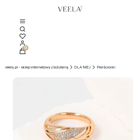
Otwórz wyszukiwarkę
Produkty w koszyku: 0. Zobacz szczegóły
veela.pl - sklep internetowy z biżuterią
DLA NIEJ
Pierścionki