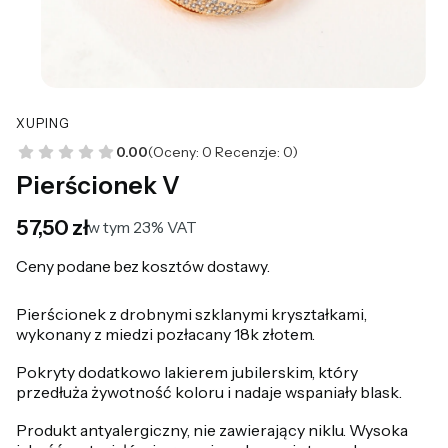
XUPING
0.00
(Oceny: 0 Recenzje: 0)
Pierścionek V
Cena
57,50 zł
w tym 23% VAT
w tym
23%
VAT
Ceny podane bez kosztów dostawy.
Pierścionek z drobnymi szklanymi kryształkami,
wykonany z miedzi pozłacany 18k złotem.
Pokryty dodatkowo lakierem jubilerskim, który
przedłuża żywotność koloru i nadaje wspaniały blask.
Produkt antyalergiczny, nie zawierający niklu. Wysoka