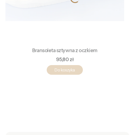
Bransoleta sztywna z oczkiem
Cena
95,80 zł
Do koszyka