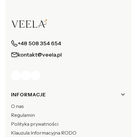
+48 508 354 654
kontakt@veela.pl
Linki w stopce
INFORMACJE
O nas
Regulamin
Polityka prywatności
Klauzula Informacyjna RODO