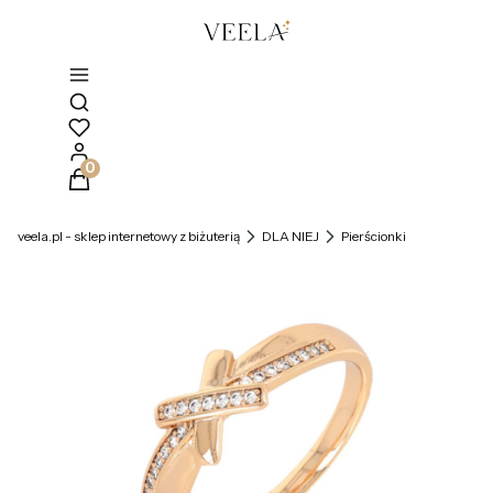
Otwórz wyszukiwarkę
Produkty w koszyku: 0. Zobacz szczegóły
veela.pl - sklep internetowy z biżuterią
DLA NIEJ
Pierścionki