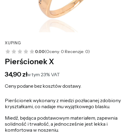
XUPING
0.00
(Oceny: 0 Recenzje: 0)
Pierścionek X
Cena
34,90 zł
w tym 23% VAT
w tym
23%
VAT
Ceny podane bez kosztów dostawy.
Pierścionek wykonany z miedzi pozłacanej zdobiony
kryształkami, co nadaje mu wyjątkowego blasku.
Miedź, będąca podstawowym materiałem, zapewnia
solidność i trwałość, a jednocześnie jest lekka i
komfortowa w noszeniu.