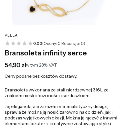
VEELA
0.00
(Oceny: 0 Recenzje: 0)
Bransoleta infinity serce
Cena
54,90 zł
w tym 23% VAT
w tym
23%
VAT
Ceny podane bez kosztów dostawy.
Bransoleta wykonana ze stali nierdzewnej 316L ze
znakiem nieskończoności i serduszkiem.
Jej elegancki, ale zarazem minimalistyczny design,
sprawia że można ją nosić zarówno na co dzień, jak i
podczas wyjątkowych okazji. Można ją łączyć z innymi
elementami biżuterii, kreatywnie zestawiając style i