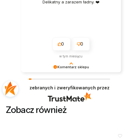
Delikatny a zarazem ładny. ❤️
0
0
w tym miesiącu
Komentarz sklepu
Dziękujemy bardzo za Twoją opinię! Twoja
recenzja wiele dla nas znaczy - dzięki niej wiemy,
zebranych i zweryfikowanych przez
że jesteśmy na właściwym torze :) Z
pozdrowieniami, obsługa sklepu.
Zobacz również