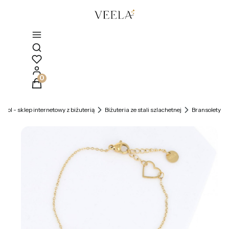
Otwórz wyszukiwarkę
Produkty w koszyku: 0. Zobacz szczegóły
la.pl - sklep internetowy z biżuterią
Biżuteria ze stali szlachetnej
Bransolety