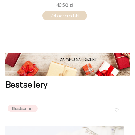
Cena
43,50 zł
Zobacz produkt
Bestsellery
Bestseller