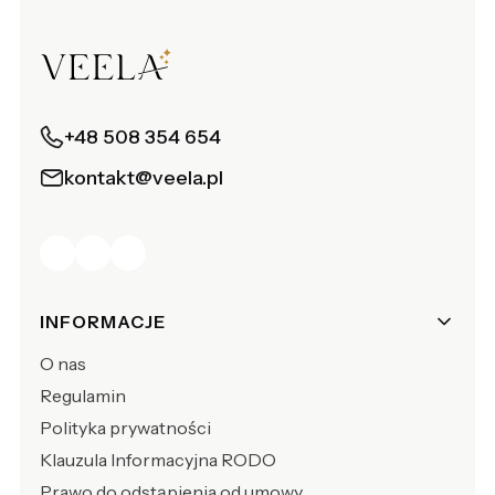
+48 508 354 654
kontakt@veela.pl
Linki w stopce
INFORMACJE
O nas
Regulamin
Polityka prywatności
Klauzula Informacyjna RODO
Prawo do odstąpienia od umowy