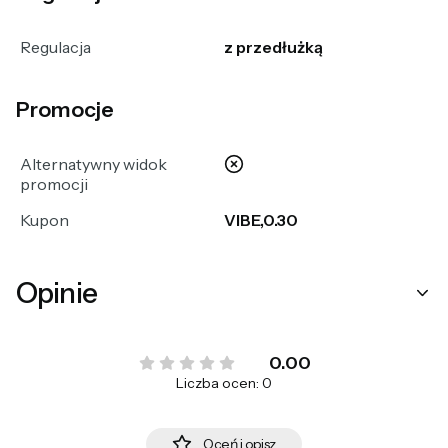
Regulacja
z przedłużką
Promocje
nie
Alternatywny widok
promocji
Kupon
VIBE,0.30
Opinie
0.00
Liczba ocen: 0
Oceń i opisz