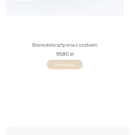
Bransoleta sztywna z oczkiem
Cena
95,80 zł
Do koszyka