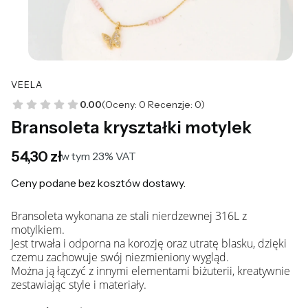
VEELA
0.00
(Oceny: 0 Recenzje: 0)
Bransoleta kryształki motylek
Cena
54,30 zł
w tym 23% VAT
w tym
23%
VAT
Ceny podane bez kosztów dostawy.
Bransoleta wykonana ze stali nierdzewnej 316L z
motylkiem.
Jest trwała i odporna na korozję oraz utratę blasku, dzięki
czemu zachowuje swój niezmieniony wygląd.
Można ją łączyć z innymi elementami biżuterii, kreatywnie
zestawiając style i materiały.