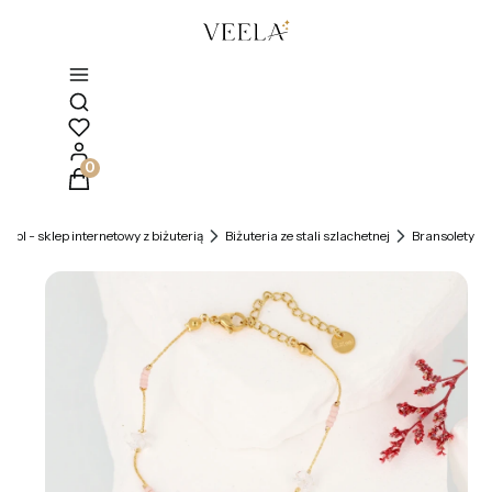
Otwórz wyszukiwarkę
Produkty w koszyku: 0. Zobacz szczegóły
la.pl - sklep internetowy z biżuterią
Biżuteria ze stali szlachetnej
Bransolety