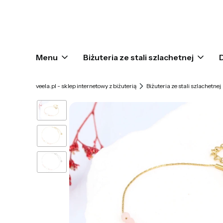
Menu
Biżuteria ze stali szlachetnej
veela.pl - sklep internetowy z biżuterią
Biżuteria ze stali szlachetnej