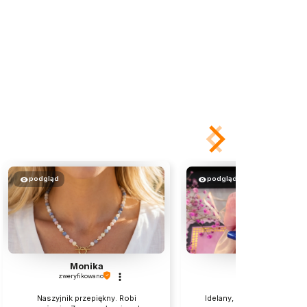
podgląd
podgląd
Monika
Aneta
zweryfikowano
zweryfikowano
Naszyjnik przepiękny. Robi
Idelany, piekny, dokłądnie j