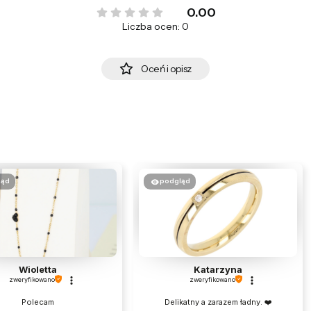
0.00
Liczba ocen: 0
Oceń i opisz
ląd
podgląd
Wioletta
Katarzyna
zweryfikowano
zweryfikowano
Polecam
Delikatny a zarazem ładny. ❤️