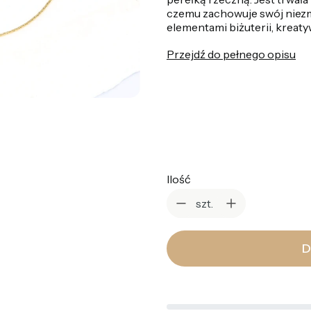
czemu zachowuje swój niezm
elementami biżuterii, kreatyw
Przejdź do pełnego opisu
*
Kolor
Wybierz
Ilość
szt.
D