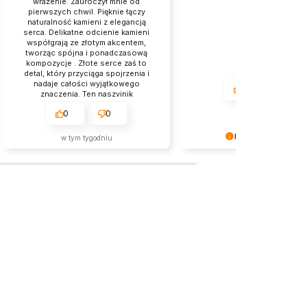
wrażenie. Zauroczył mnie od
zdjęciu
pierwszych chwil. Pięknie łączy
naturalność kamieni z elegancją
serca. Delikatne odcienie kamieni
współgrają ze złotym akcentem,
tworząc spójna i ponadczasową
kompozycje . Złote serce zaś to
detal, który przyciąga spojrzenia i
nadaje całości wyjątkowego
0
0
znaczenia. Ten naszyjnik
doskonale sprawdzi sie na co
0
0
2026-06-16
dzien jak i jako eleganckie
dopełnienie wieczorowych
stylizacji.
Komentarz sklepu
w tym tygodniu
Dziękujemy za pozostawien
tak dobrej opinii. Naszym
priorytetem jest satysfakcja k
Twoja recenzja potwierdza 
wysiłki - dziękujemy raz jesz
mamy nadzieję - do szybki
zobaczenia!