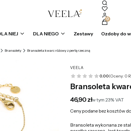
Produkty w k
DLA NIEJ
DLA NIEGO
Zestawy
Ozdoby do 
Bransolety
Bransoleta kwarc różowy z perłą rzeczną
VEELA
0.00
(Oceny: 0 R
Bransoleta kwarc
Cena
46,90 zł
w tym 23% VAT
w tym
23%
VAT
Ceny podane bez kosztów do
Bransoleta wykonana ze sta
perełką rzeczną. Jest trwała 