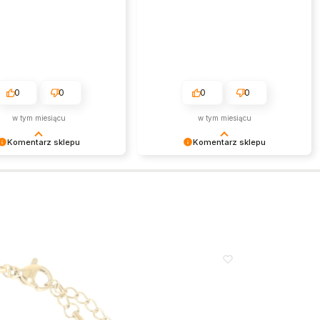
0
0
0
0
w tym miesiącu
w tym miesiącu
Komentarz sklepu
Komentarz sklepu
my za miłe słowa!
Dziękujemy bardzo za Twoją opinię!
my czas poświęcony na
Twoja recenzja wiele dla nas znaczy
nie się z nami Twoim
- dzięki niej wiemy, że jesteśmy na
czeniem. Jesteśmy
właściwym torze :) Z
i, że mamy takich klientów.
pozdrowieniami, obsługa sklepu.
wieniami, obsługa sklepu.