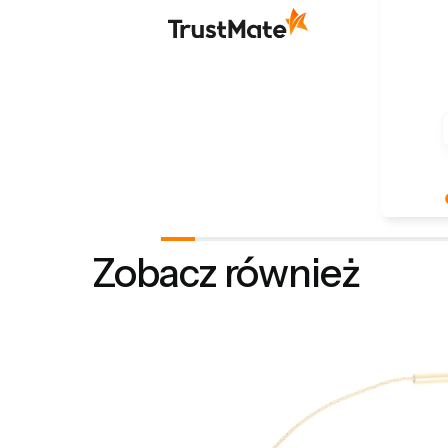
Dziękuje
Docenia
Zobacz również
podziele
doświad
szczęśliw
Z pozdro