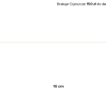
Brakuje Ci jeszcze
150 zł
do da
16 cm