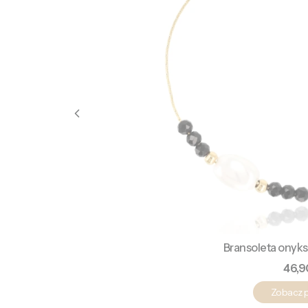
Bransoleta onyks
Cen
46,9
Zobacz 