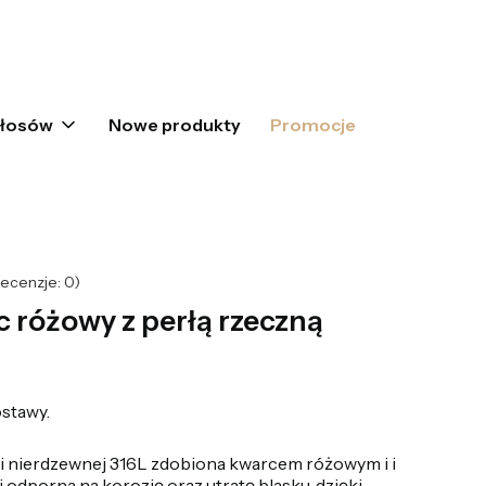
oszyku: 0. Zobacz szczegóły
włosów
Nowe produkty
Promocje
ecenzje: 0)
 różowy z perłą rzeczną
stawy.
li nierdzewnej 316L zdobiona kwarcem różowym i i
i odporna na korozję oraz utratę blasku, dzięki