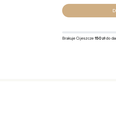
D
Brakuje Ci jeszcze
150 zł
do da