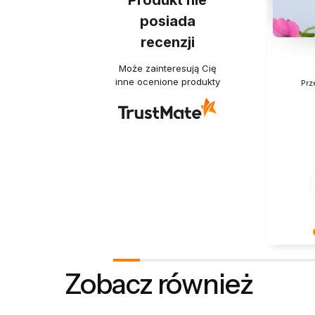
Produkt nie
posiada
recenzji
Może zainteresują Cię
inne ocenione produkty
Prz
Dziękuje
słowa! J
Zobacz również
zadowole
oczekiw