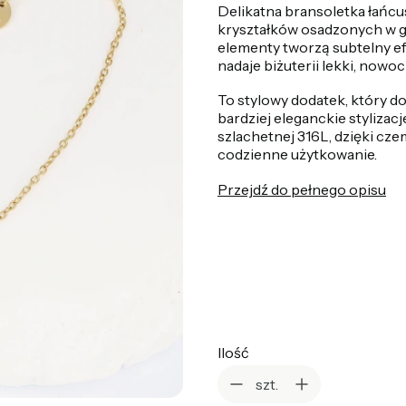
Delikatna bransoletka łańc
kryształków osadzonych w g
elementy tworzą subtelny ef
nadaje biżuterii lekki, nowo
To stylowy dodatek, który d
bardziej eleganckie stylizacj
szlachetnej 316L, dzięki cz
codzienne użytkowanie.
Przejdź do pełnego opisu
*
Kolor
Wybierz
Ilość
szt.