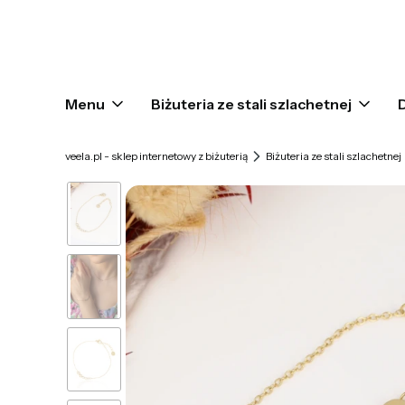
Menu
Biżuteria ze stali szlachetnej
veela.pl - sklep internetowy z biżuterią
Biżuteria ze stali szlachetnej