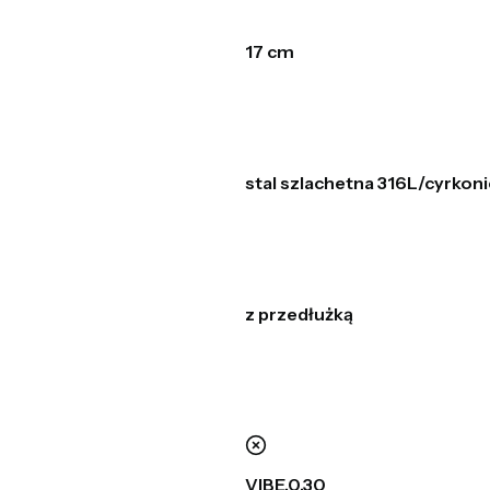
17 cm
stal szlachetna 316L/cyrkoni
z przedłużką
nie
VIBE,0.30