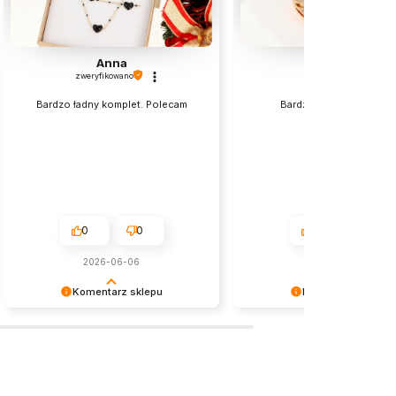
Anna
Halina
zweryfikowano
zweryfikowano
Bardzo ładny komplet. Polecam
Bardzo fajny spełnił mo
oczekiwanie.
0
0
0
0
2026-06-06
w tym miesiącu
Komentarz sklepu
Komentarz sklepu
Cieszymy się, że wszystko było
Dziękujemy za wybór naszy
zgodne z Twoimi oczekiwaniami.
produktów i pozytywną opini
Do zobaczenia ponownie!
Zapraszamy na kolejne zak
naszym sklepie! W razie pot
nasz zespół pomoże w