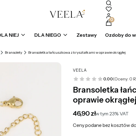
Produkty w k
DLA NIEJ
DLA NIEGO
Zestawy
Ozdoby do 
Bransolety
Bransoletka łańcuszkowa z kryształkami w oprawie okrągłej
VEELA
0.00
(Oceny: 0 R
Bransoletka łań
oprawie okrągłe
Cena
46,90 zł
w tym 23% VAT
w tym
23%
VAT
Ceny podane bez kosztów do