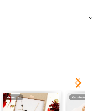
podgląd
podgląd