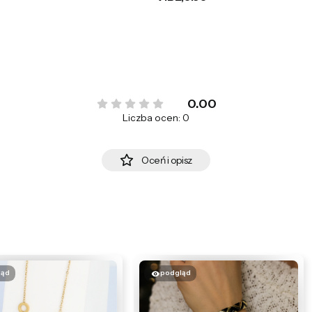
0.00
Liczba ocen: 0
Oceń i opisz
ląd
podgląd