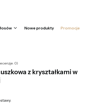
oszyku: 0. Zobacz szczegóły
włosów
Nowe produkty
Promocje
ecenzje: 0)
cuszkowa z kryształkami w
j
stawy.