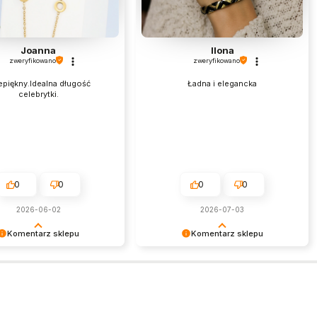
Joanna
Ilona
zweryfikowano
zweryfikowano
epiękny.Idealna długość
Ładna i elegancka
celebrytki.
0
0
0
0
2026-06-02
2026-07-03
Komentarz sklepu
Komentarz sklepu
my serdecznie za miłe
Dziękujemy za tak pozytywną opinię
esteśmy niezmiernie
- to czysta przyjemność obsługiwać
ni, że sprostaliśmy Twoim
takich klientów! Doceniamy czas i
aniom.
wysiłek włożony w podzielenie się z
nami Twoimi doświadczeniami. Do