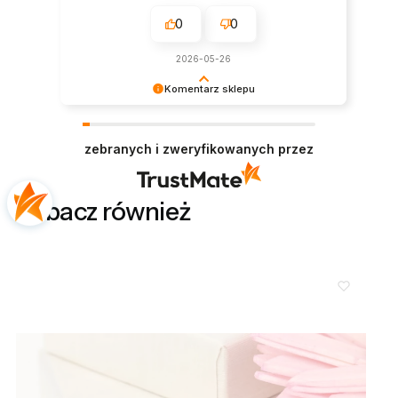
0
0
2026-05-26
Komentarz sklepu
Dziękujemy bardzo za Twoją opinię! Twoja
recenzja wiele dla nas znaczy - dzięki niej wiemy,
zebranych i zweryfikowanych przez
że jesteśmy na właściwym torze :) Z
pozdrowieniami, obsługa sklepu.
Zobacz również