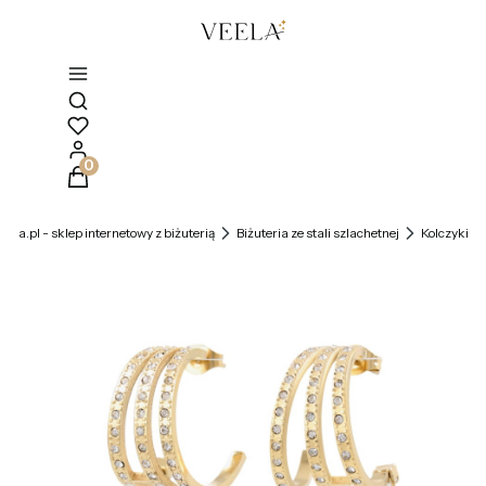
Otwórz wyszukiwarkę
Produkty w koszyku: 0. Zobacz szczegóły
veela.pl - sklep internetowy z biżuterią
Biżuteria ze stali szlachetnej
Kolczyki