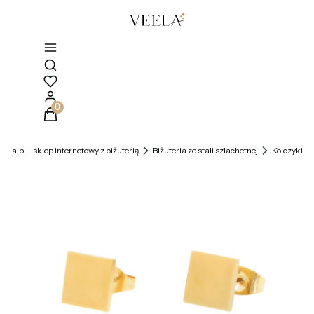
Otwórz wyszukiwarkę
Produkty w koszyku: 0. Zobacz szczegóły
veela.pl - sklep internetowy z biżuterią
Biżuteria ze stali szlachetnej
Kolczyki