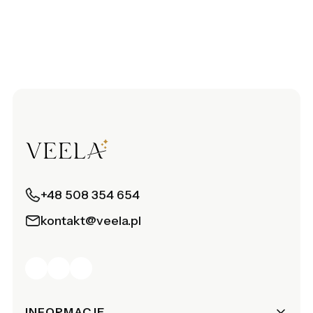
+48 508 354 654
kontakt@veela.pl
Linki w stopce
INFORMACJE