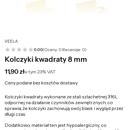
VEELA
0.00
(Oceny: 0 Recenzje: 0)
Kolczyki kwadraty 8 mm
Cena
11,90 zł
w tym 23% VAT
w tym
23%
VAT
Ceny podane bez kosztów dostawy.
Kolczyki kwadraty wykonane ze stali szlachetnej 316L
odpornej na działanie czynników zewnętrznych, co
sprawia, że kolczyki zachowują swój blask i wygląd przez
długi czas.
Dodatkowo, materiał ten jest hypoalergiczny, co