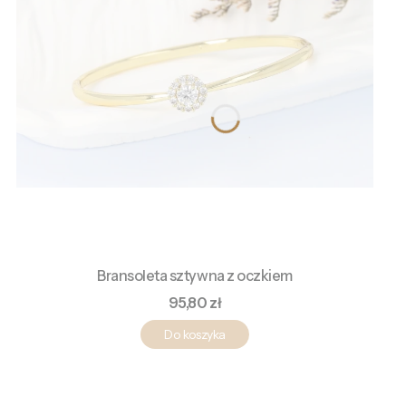
Bransoleta sztywna z oczkiem
Cena
95,80 zł
Do koszyka