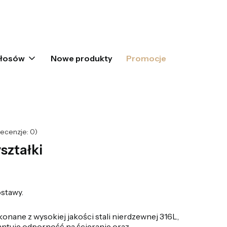
oszyku: 0. Zobacz szczegóły
włosów
Nowe produkty
Promocje
ecenzje: 0)
yształki
stawy.
ykonane z wysokiej jakości stali nierdzewnej 316L,
antuje odporność na ścieranie oraz