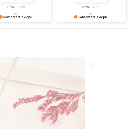
2026-05-06
2026-05-06
Komentarz sklepu
Komentarz sklepu
my za miłe słowa!
To naprawdę budujące słowa.
my czas poświęcony na
Dziękujemy i zapraszamy ponownie!
nie się z nami Twoim
czeniem. Jesteśmy
i, że mamy takich klientów.
wieniami, obsługa sklepu.