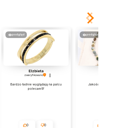
podgląd
podgląd
Elzbieta
Milena
zweryfikowano
zweryfikowano
Bardzo ładnie wyglądają na palcu
Jakośc bez zarzutu Pole
polecam💯
0
0
0
0