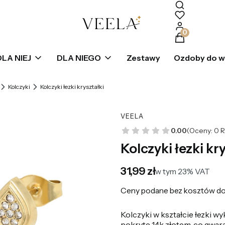
Produkty w k
DLA NIEJ
DLA NIEGO
Zestawy
Ozdoby do 
Kolczyki
Kolczyki łezki kryształki
VEELA
0.00
(Oceny: 0 R
Kolczyki łezki kr
Cena
31,99 zł
w tym 23% VAT
w tym
23%
VAT
Ceny podane bez kosztów do
Kolczyki w kształcie łezki w
pokryte 14k złotem, co gwar