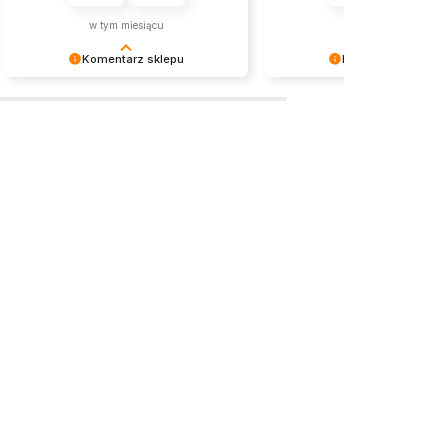
w tym miesiącu
2026-07-06
Komentarz sklepu
Komentarz sklepu
Dziękujemy za miłe słowa!
Cieszymy się, że nasza biżut
Doceniamy czas poświęcony na
spotkała się z tak ciepłym
podzielenie się z nami Twoim
przyjęciem. Dziękujemy za z
doświadczeniem. Jesteśmy
i życzymy przyjemnego nos
szczęśliwi, że mamy takich klientów.
zakupionych produktów!
Z pozdrowieniami, obsługa sklepu.