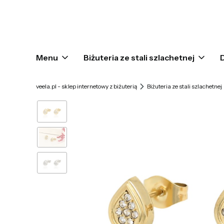
Menu
Biżuteria ze stali szlachetnej
veela.pl - sklep internetowy z biżuterią
Biżuteria ze stali szlachetnej