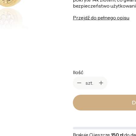
bezpieczeństwo użytkowania,
Przejdź do pełnego opisu
*
Kolor
Wybierz
Ilość
szt.
D
Brakuje Ci jeszcze
150 zł
do da