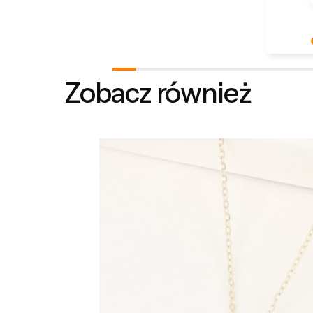
Dziękuje
Docenia
Zobacz również
podziele
doświad
szczęśliw
Z pozdro