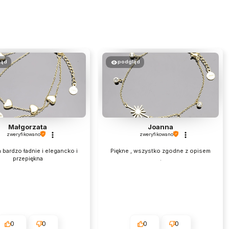
ląd
podgląd
Małgorzata
Joanna
zweryfikowano
zweryfikowano
 bardzo ładnie i elegancko i
Piękne , wszystko zgodne z opisem
przepiękna
.
0
0
0
0