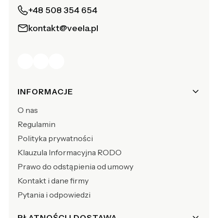
+48 508 354 654
kontakt@veela.pl
Linki w stopce
INFORMACJE
O nas
Regulamin
Polityka prywatności
Klauzula Informacyjna RODO
Prawo do odstąpienia od umowy
Kontakt i dane firmy
Pytania i odpowiedzi
PŁATNOŚCI I DOSTAWA