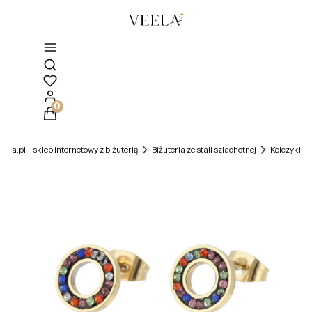
Otwórz wyszukiwarkę
Produkty w koszyku: 0. Zobacz szczegóły
veela.pl - sklep internetowy z biżuterią
Biżuteria ze stali szlachetnej
Kolczyki