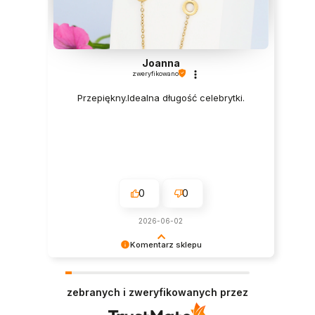
Joanna
zweryfikowano
Przepiękny.Idealna długość celebrytki.
0
0
2026-06-02
Komentarz sklepu
Dziękujemy serdecznie za miłe słowa! Jesteśmy
niezmiernie zadowoleni, że sprostaliśmy Twoim
zebranych i zweryfikowanych przez
oczekiwaniom.