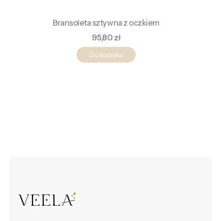
Bransoleta sztywna z oczkiem
Cena
95,80 zł
Do koszyka