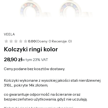
VEELA
0.00
(Oceny: 0 Recenzje: 0)
Kolczyki ringi kolor
Cena
28,90 zł
w tym 23% VAT
w tym
23%
VAT
Ceny podane bez kosztów dostawy.
Kolczyki wykonane z wysokiej jakości stali nierdzewnej
316L, pokryte 14k złotem,
co gwarantuje odporność na ścieranie oraz
bezpieczeństwo użytkowania, gdyż nie uczulają.