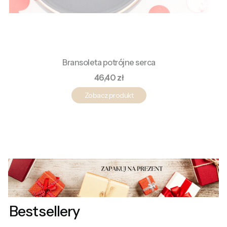
Bransoleta potrójne serca
Cena
46,40 zł
Zobacz produkt
Bestsellery