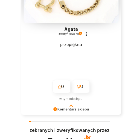
Agata
zweryfikowano
przepiękna
0
0
w tym miesiącu
Komentarz sklepu
Cieszymy się, że wszystko było zgodne z
Twoimi oczekiwaniami. Do zobaczenia
zebranych i zweryfikowanych przez
ponownie!