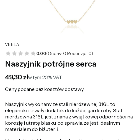
VEELA
0.00
(Oceny: 0 Recenzje: 0)
Naszyjnik potrójne serca
Cena
49,30 zł
w tym 23% VAT
w tym
23%
VAT
Ceny podane bez kosztów dostawy.
Naszyjnik wykonany ze stali nierdzewnej 316L to
elegancki i trwały dodatek do każdej garderoby. Stal
nierdzewna 316L jest znana z wyjątkowej odporności na
korozję i utratę blasku, co sprawia, że jest idealnym
materiałem do biżuterii.