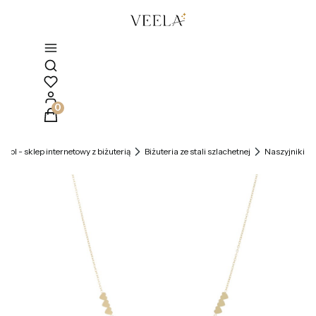
Otwórz wyszukiwarkę
Produkty w koszyku: 0. Zobacz szczegóły
la.pl - sklep internetowy z biżuterią
Biżuteria ze stali szlachetnej
Naszyjniki