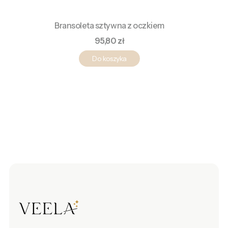
Bransoleta sztywna z oczkiem
Cena
95,80 zł
Do koszyka