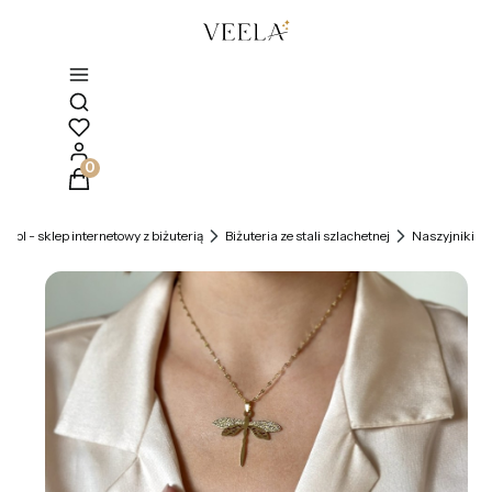
Otwórz wyszukiwarkę
Produkty w koszyku: 0. Zobacz szczegóły
la.pl - sklep internetowy z biżuterią
Biżuteria ze stali szlachetnej
Naszyjniki