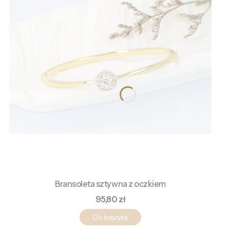
Bransoleta sztywna z oczkiem
Cena
95,80 zł
Do koszyka