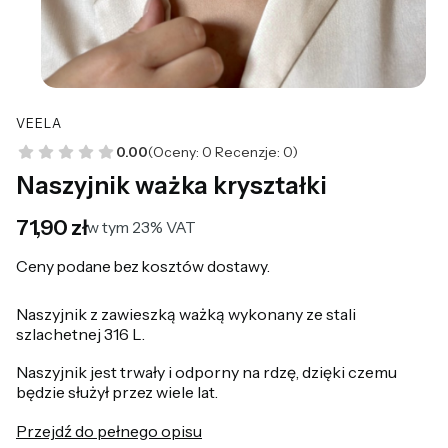
VEELA
0.00
(Oceny: 0 Recenzje: 0)
Naszyjnik ważka kryształki
Cena
71,90 zł
w tym 23% VAT
w tym
23%
VAT
Ceny podane bez kosztów dostawy.
Naszyjnik z zawieszką ważką wykonany ze stali
szlachetnej 316 L.
Naszyjnik jest trwały i odporny na rdzę, dzięki czemu
będzie służył przez wiele lat.
Przejdź do pełnego opisu