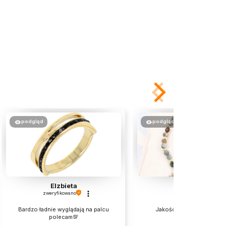
podgląd
podgląd
Elzbieta
Milena
zweryfikowano
zweryfikowano
Bardzo ładnie wyglądają na palcu
Jakośc bez zarzutu Pole
polecam💯