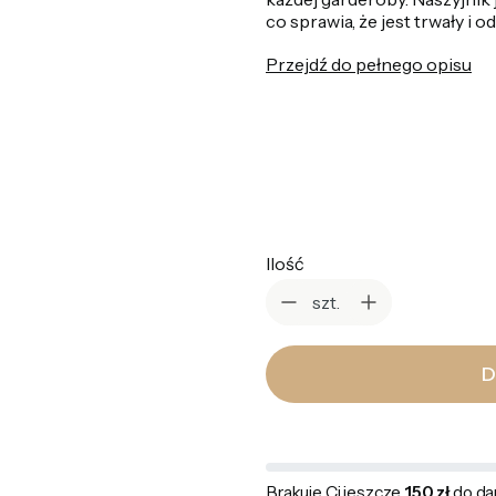
co sprawia, że jest trwały i o
Przejdź do pełnego opisu
*
Kolor
Wybierz
Ilość
szt.
D
Brakuje Ci jeszcze
150 zł
do da