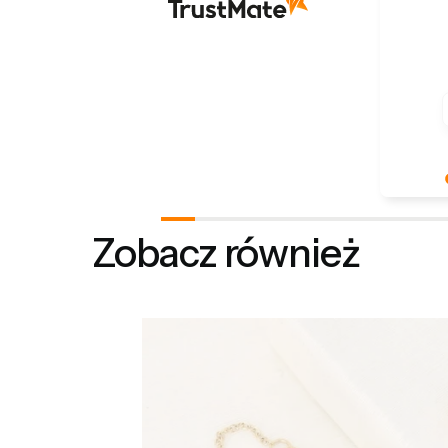
Dziękuje
Docenia
Zobacz również
podziele
doświad
szczęśliw
Z pozdro