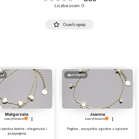
Liczba ocen: 0
Oceń i opisz
ląd
podgląd
Małgorzata
Joanna
zweryfikowano
zweryfikowano
 bardzo ładnie i elegancko i
Piękne , wszystko zgodne z opisem
przepiękna
.