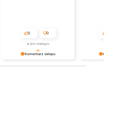
0
0
0
0
w tym miesiącu
2026-07-06
Komentarz sklepu
Komentarz sklepu
Dziękujemy za miłe słowa!
Cieszymy się, że nasza biżut
Doceniamy czas poświęcony na
spotkała się z tak ciepłym
podzielenie się z nami Twoim
przyjęciem. Dziękujemy za z
doświadczeniem. Jesteśmy
i życzymy przyjemnego nos
szczęśliwi, że mamy takich klientów.
zakupionych produktów!
Z pozdrowieniami, obsługa sklepu.