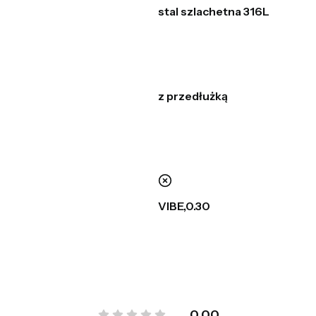
stal szlachetna 316L
z przedłużką
nie
VIBE,0.30
0.00