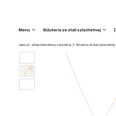
Menu
Biżuteria ze stali szlachetnej
veela.pl - sklep internetowy z biżuterią
Biżuteria ze stali szlachetnej