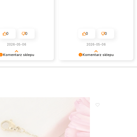
0
0
0
0
2026-05-06
2026-05-06
Komentarz sklepu
Komentarz sklepu
my za miłe słowa!
To naprawdę budujące słowa.
my czas poświęcony na
Dziękujemy i zapraszamy ponownie!
nie się z nami Twoim
czeniem. Jesteśmy
i, że mamy takich klientów.
wieniami, obsługa sklepu.