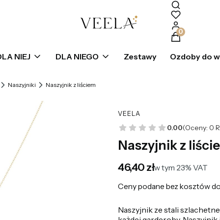
Produkty w k
DLA NIEJ
DLA NIEGO
Zestawy
Ozdoby do 
Naszyjniki
Naszyjnik z liściem
VEELA
0.00
(Oceny: 0 R
Naszyjnik z liśc
Cena
46,40 zł
w tym 23% VAT
w tym
23%
VAT
Ceny podane bez kosztów do
Naszyjnik ze stali szlachetn
każdej garderoby. Naszyjnik 