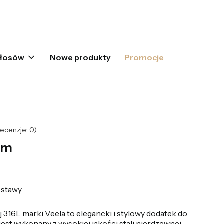
oszyku: 0. Zobacz szczegóły
włosów
Nowe produkty
Promocje
ecenzje: 0)
iem
stawy.
ej 316L marki Veela to elegancki i stylowy dodatek do
jest wykonany z wysokiej jakości stali nierdzewnej,