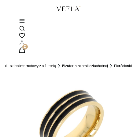
Otwórz wyszukiwarkę
Produkty w koszyku: 0. Zobacz szczegóły
la.pl - sklep internetowy z biżuterią
Biżuteria ze stali szlachetnej
Pierścionki