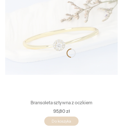
Bransoleta sztywna z oczkiem
Cena
95,80 zł
Do koszyka