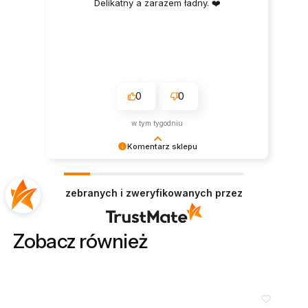
Delikatny a zarazem ładny. ❤️
0
0
w tym tygodniu
Komentarz sklepu
Dziękujemy bardzo za Twoją opinię! Twoja
recenzja wiele dla nas znaczy - dzięki niej wiemy,
zebranych i zweryfikowanych przez
że jesteśmy na właściwym torze :) Z
pozdrowieniami, obsługa sklepu.
Zobacz również