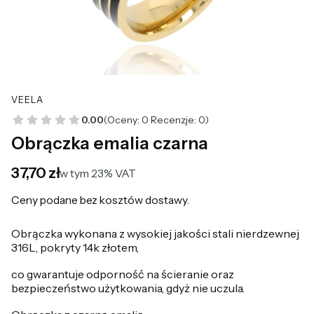
VEELA
0.00
(Oceny: 0 Recenzje: 0)
Obrączka emalia czarna
Cena
37,70 zł
w tym 23% VAT
w tym
23%
VAT
Ceny podane bez kosztów dostawy.
Obrączka wykonana z wysokiej jakości stali nierdzewnej
316L, pokryty 14k złotem,
co gwarantuje odporność na ścieranie oraz
bezpieczeństwo użytkowania, gdyż nie uczula.