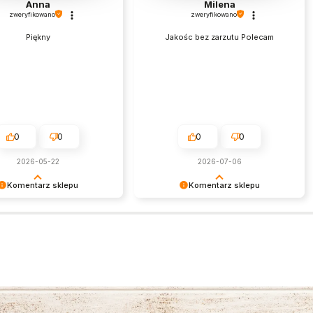
Anna
Milena
zweryfikowano
zweryfikowano
Piękny
Jakośc bez zarzutu Polecam
0
0
0
0
2026-05-22
2026-07-06
Komentarz sklepu
Komentarz sklepu
 niezmiernie miło czytać
Cieszymy się, że nasza biżuteria
zytywne słowa. To zawsze
spotkała się z tak ciepłym
atysfakcja wiedzieć, że
przyjęciem. Dziękujemy za zaufanie
arania zostały zauważone.
i życzymy przyjemnego noszenia
my za zaufanie i oczywiście
zakupionych produktów!
amy ponownie.