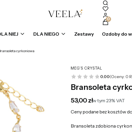
Produkty w k
DLA NIEJ
DLA NIEGO
Zestawy
Ozdoby do 
Bransoleta cyrkoniowa
MEG'S CRYSTAL
0.00
(Oceny: 0 R
Bransoleta cyrk
Cena
53,00 zł
w tym 23% VAT
w tym
23%
VAT
Ceny podane bez kosztów do
Bransoleta zdobiona cyrkon