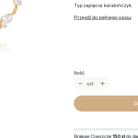
Typ zapięcia: karabińczyk.
Przejdź do pełnego opisu
*
Kolor
Wybierz
Ilość
szt.
D
Brakuje Ci jeszcze
150 zł
do da