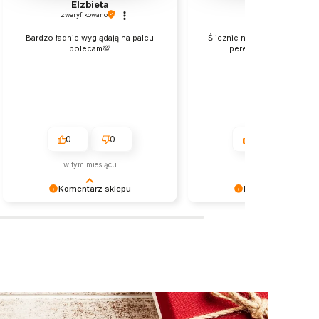
Elzbieta
Joanna
zweryfikowano
zweryfikowano
Bardzo ładnie wyglądają na palcu
Ślicznie nieduży motylek z m
polecam💯
perełką cudnie wygląd
0
0
0
0
w tym miesiącu
2026-05-26
Komentarz sklepu
Komentarz sklepu
Dziękujemy za miłe słowa!
Dziękujemy bardzo za Twoją 
Doceniamy czas poświęcony na
Twoja recenzja wiele dla na
podzielenie się z nami Twoim
- dzięki niej wiemy, że jeste
doświadczeniem. Jesteśmy
właściwym torze :) Z
szczęśliwi, że mamy takich klientów.
pozdrowieniami, obsługa sk
Z pozdrowieniami, obsługa sklepu.