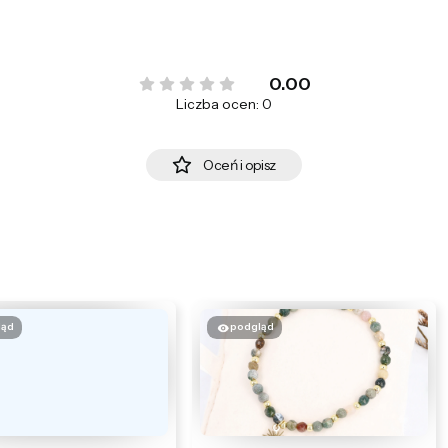
0.00
Liczba ocen: 0
Oceń i opisz
ląd
podgląd