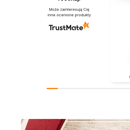
Może zainteresują Cię
inne ocenione produkty
Jest nam
takie po
wielka s
nasze st
Dziękuje
zaprasz