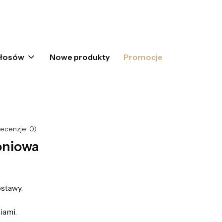
oszyku: 0. Zobacz szczegóły
włosów
Nowe produkty
Promocje
ecenzje: 0)
oniowa
stawy.
iami.