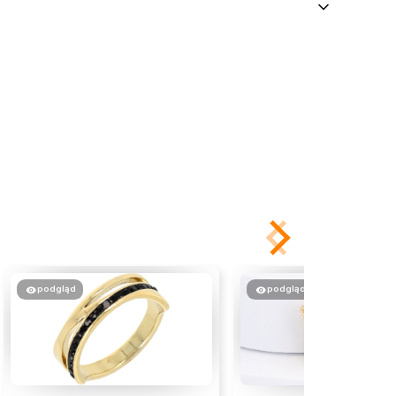
podgląd
podgląd