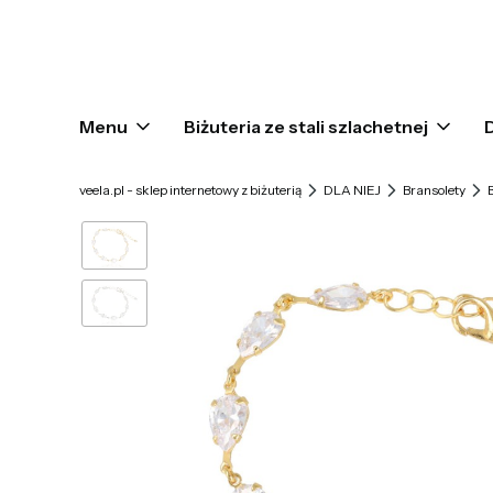
Menu
Biżuteria ze stali szlachetnej
veela.pl - sklep internetowy z biżuterią
DLA NIEJ
Bransolety