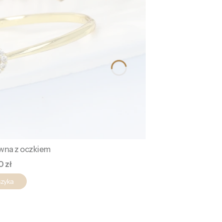
ywna z oczkiem
a
0 zł
szyka