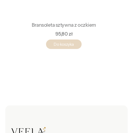
Bransoleta sztywna z oczkiem
Cena
95,80 zł
Do koszyka