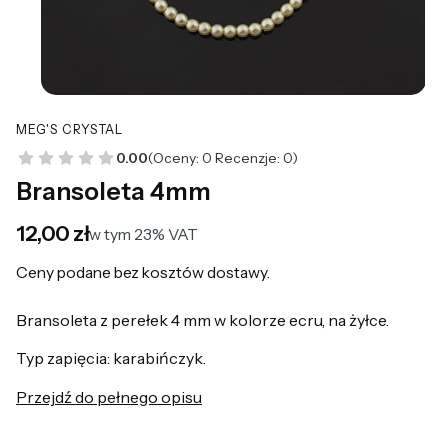
MEG'S CRYSTAL
0.00
(Oceny: 0 Recenzje: 0)
Bransoleta 4mm
Cena
12,00 zł
w tym 23% VAT
w tym
23%
VAT
Ceny podane bez kosztów dostawy.
Bransoleta z perełek 4 mm w kolorze ecru, na żyłce.
Typ zapięcia: karabińczyk.
Przejdź do pełnego opisu