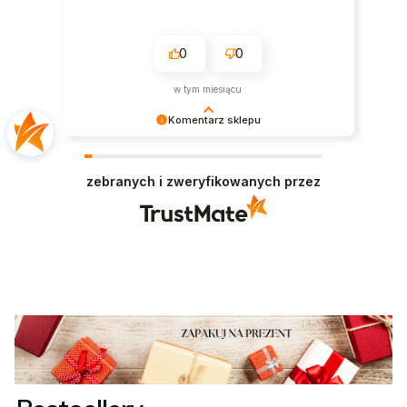
0
0
w tym miesiącu
Komentarz sklepu
Cieszymy się, że wszystko było zgodne z
Twoimi oczekiwaniami. Do zobaczenia
zebranych i zweryfikowanych przez
ponownie!