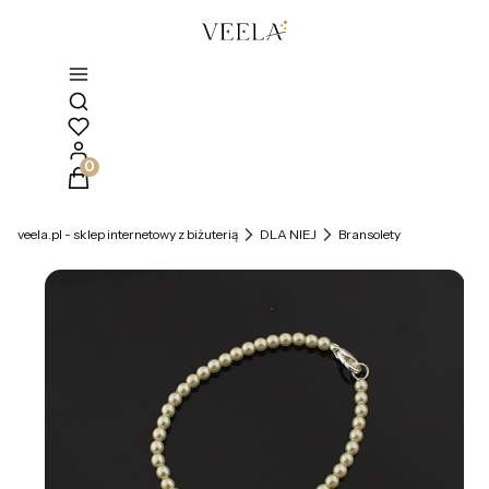
Otwórz wyszukiwarkę
Produkty w koszyku: 0. Zobacz szczegóły
veela.pl - sklep internetowy z biżuterią
DLA NIEJ
Bransolety