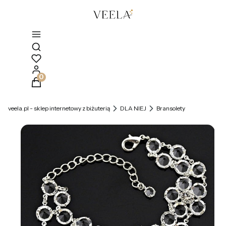
Otwórz wyszukiwarkę
Produkty w koszyku: 0. Zobacz szczegóły
veela.pl - sklep internetowy z biżuterią
DLA NIEJ
Bransolety