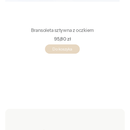
Bransoleta sztywna z oczkiem
Cena
95,80 zł
Do koszyka