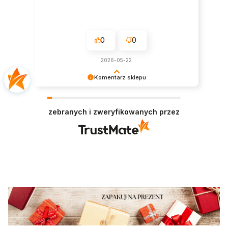
0
0
2026-05-22
Komentarz sklepu
Jest nam niezmiernie miło czytać takie
pozytywne słowa. To zawsze wielka satysfakcja
zebranych i zweryfikowanych przez
wiedzieć, że nasze starania zostały zauważone.
Dziękujemy za zaufanie i oczywiście zapraszamy
ponownie.