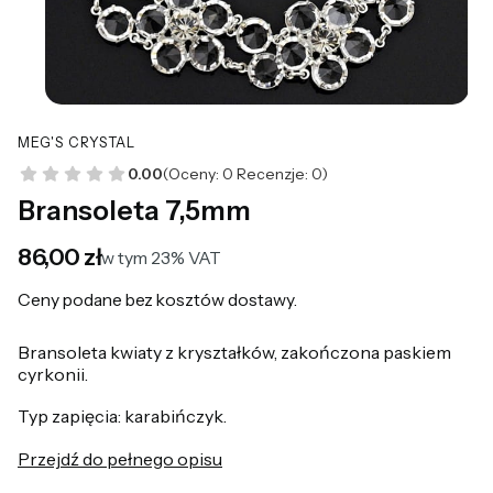
MEG'S CRYSTAL
0.00
(Oceny: 0 Recenzje: 0)
Bransoleta 7,5mm
Cena
86,00 zł
w tym 23% VAT
w tym
23%
VAT
Ceny podane bez kosztów dostawy.
Bransoleta kwiaty z kryształków, zakończona paskiem
cyrkonii.
Typ zapięcia: karabińczyk.
Przejdź do pełnego opisu