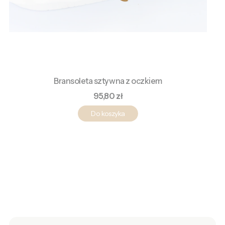
Bransoleta sztywna z oczkiem
Cena
95,80 zł
Do koszyka