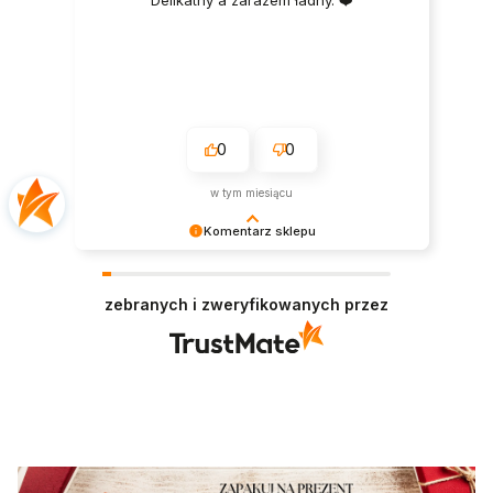
Delikatny a zarazem ładny. ❤️
0
0
w tym miesiącu
Komentarz sklepu
Dziękujemy bardzo za Twoją opinię! Twoja
recenzja wiele dla nas znaczy - dzięki niej wiemy,
zebranych i zweryfikowanych przez
że jesteśmy na właściwym torze :) Z
pozdrowieniami, obsługa sklepu.