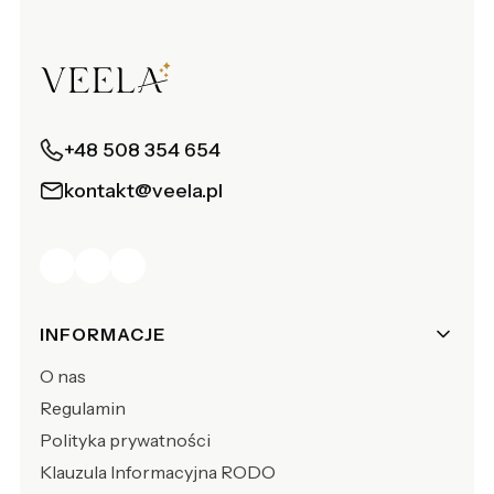
+48 508 354 654
kontakt@veela.pl
Linki w stopce
INFORMACJE
O nas
Regulamin
Polityka prywatności
Klauzula Informacyjna RODO