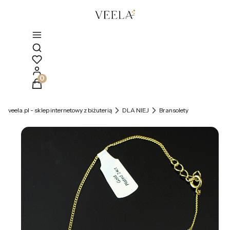
Otwórz wyszukiwarkę
Produkty w koszyku: 0. Zobacz szczegóły
veela.pl - sklep internetowy z biżuterią
DLA NIEJ
Bransolety