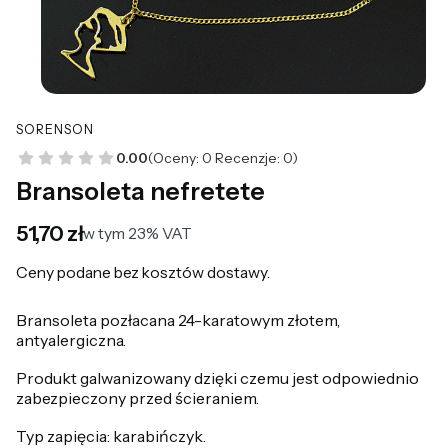
SORENSON
0.00
(Oceny: 0 Recenzje: 0)
Bransoleta nefretete
Cena
51,70 zł
w tym 23% VAT
w tym
23%
VAT
Ceny podane bez kosztów dostawy.
Bransoleta pozłacana 24-karatowym złotem,
antyalergiczna.
Produkt galwanizowany dzięki czemu jest odpowiednio
zabezpieczony przed ścieraniem.
Typ zapięcia: karabińczyk.