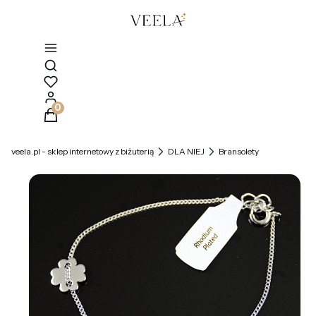
Otwórz wyszukiwarkę
Produkty w koszyku: 0. Zobacz szczegóły
veela.pl - sklep internetowy z biżuterią
DLA NIEJ
Bransolety