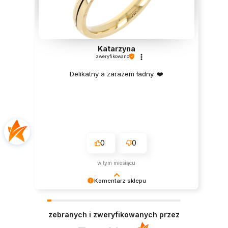
Katarzyna
zweryfikowano
Delikatny a zarazem ładny. ❤️
0
0
w tym miesiącu
Komentarz sklepu
Dziękujemy bardzo za Twoją opinię! Twoja
recenzja wiele dla nas znaczy - dzięki niej wiemy,
zebranych i zweryfikowanych przez
że jesteśmy na właściwym torze :) Z
pozdrowieniami, obsługa sklepu.