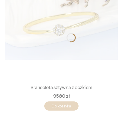
Bransoleta sztywna z oczkiem
Cena
95,80 zł
Do koszyka