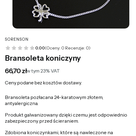
SORENSON
0.00
(Oceny: 0 Recenzje: 0)
Bransoleta koniczyny
Cena
66,70 zł
w tym 23% VAT
w tym
23%
VAT
Ceny podane bez kosztów dostawy.
Bransoleta pozłacana 24-karatowym złotem,
antyalergiczna.
Produkt galwanizowany dzięki czemu jest odpowiednio
zabezpieczony przed ścieraniem.
Zdobiona koniczynkami, które są nawleczone na