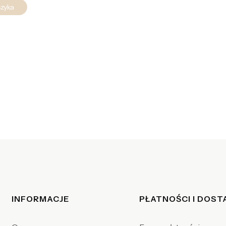
szyka
Linki w stopce
INFORMACJE
PŁATNOŚCI I DOS