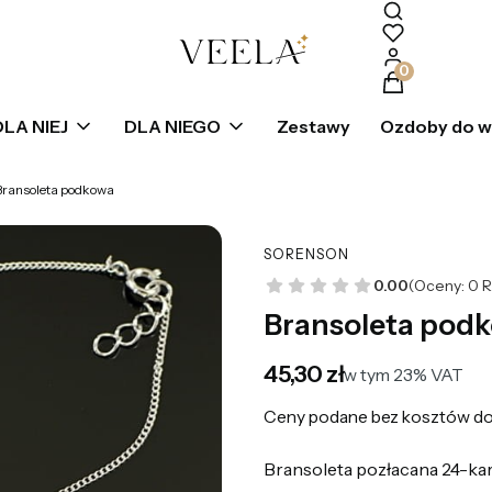
Produkty w k
DLA NIEJ
DLA NIEGO
Zestawy
Ozdoby do 
Bransoleta podkowa
SORENSON
0.00
(Oceny: 0 R
Bransoleta pod
Cena
45,30 zł
w tym 23% VAT
w tym
23%
VAT
Ceny podane bez kosztów do
Bransoleta pozłacana 24-kar