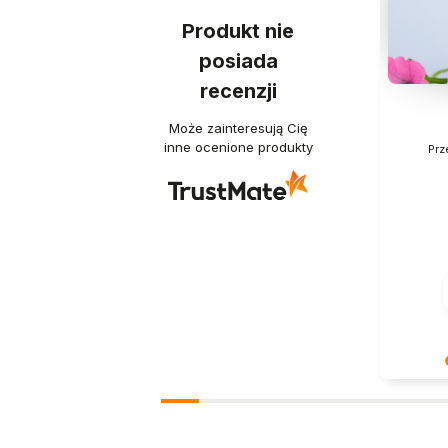
Produkt nie
posiada
recenzji
Może zainteresują Cię
inne ocenione produkty
Prz
Dziękuje
słowa! J
zadowole
oczekiw