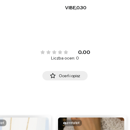
VIBE,0.30
0.00
Liczba ocen: 0
Oceń i opisz
ląd
podgląd