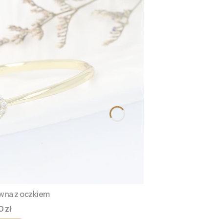
ywna z oczkiem
a
0 zł