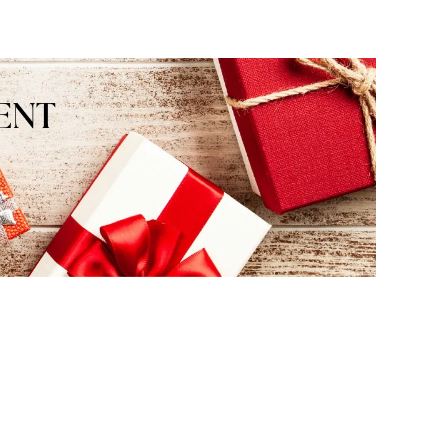
nasz zespół pomoże w
odpowiednim wyborze. Ser
pozdrawiamy!