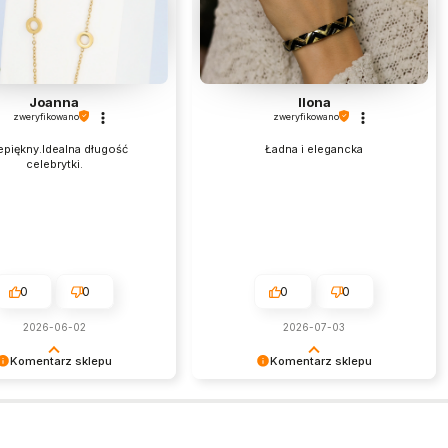
Joanna
Ilona
zweryfikowano
zweryfikowano
epiękny.Idealna długość
Ładna i elegancka
celebrytki.
0
0
0
0
2026-06-02
2026-07-03
Komentarz sklepu
Komentarz sklepu
my serdecznie za miłe
Dziękujemy za tak pozytywną opinię
esteśmy niezmiernie
- to czysta przyjemność obsługiwać
ni, że sprostaliśmy Twoim
takich klientów! Doceniamy czas i
aniom.
wysiłek włożony w podzielenie się z