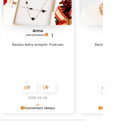
Anna
Halina
zweryfikowano
zweryfikowano
Bardzo ładny komplet. Polecam
Bardzo fajny spełnił mo
oczekiwanie.
0
0
0
0
2026-06-06
w tym miesiącu
Komentarz sklepu
Komentarz sklepu
Cieszymy się, że wszystko było
Dziękujemy za wybór naszy
zgodne z Twoimi oczekiwaniami.
produktów i pozytywną opini
Do zobaczenia ponownie!
Zapraszamy na kolejne zak
naszym sklepie! W razie pot