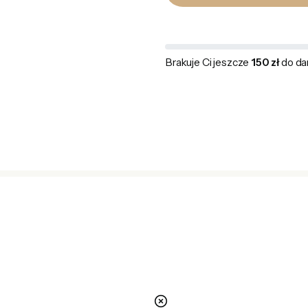
Brakuje Ci jeszcze
150 zł
do da
nie