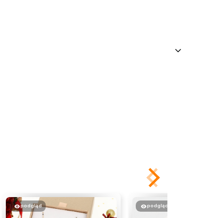
podgląd
podgląd