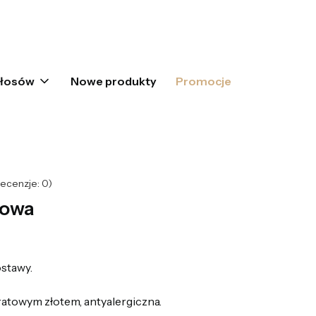
oszyku: 0. Zobacz szczegóły
włosów
Nowe produkty
Promocje
ecenzje: 0)
kowa
stawy.
atowym złotem, antyalergiczna.