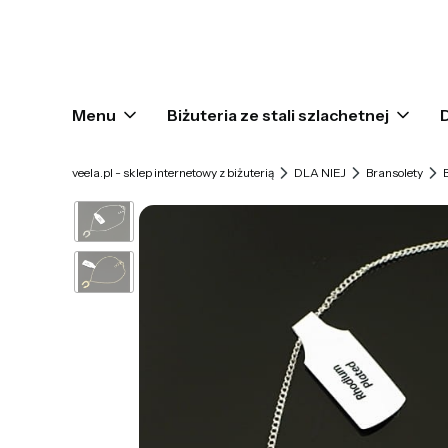
Menu
Biżuteria ze stali szlachetnej
veela.pl - sklep internetowy z biżuterią
DLA NIEJ
Bransolety