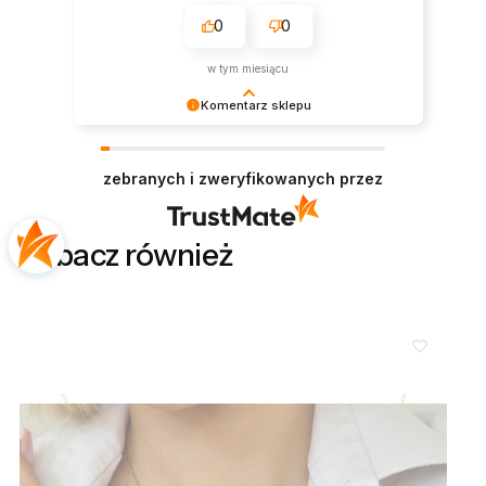
0
0
w tym miesiącu
Komentarz sklepu
Dziękujemy bardzo za Twoją opinię! Twoja
recenzja wiele dla nas znaczy - dzięki niej wiemy,
zebranych i zweryfikowanych przez
że jesteśmy na właściwym torze :) Z
pozdrowieniami, obsługa sklepu.
Zobacz również