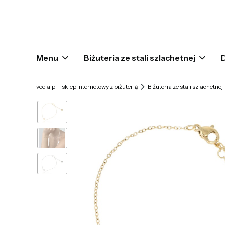
Menu
Biżuteria ze stali szlachetnej
veela.pl - sklep internetowy z biżuterią
Biżuteria ze stali szlachetnej