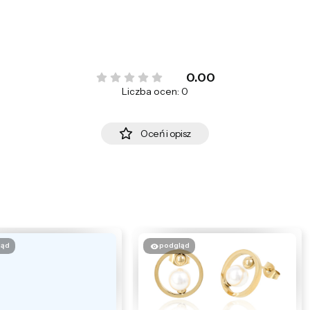
0.00
Liczba ocen: 0
Oceń i opisz
ląd
podgląd