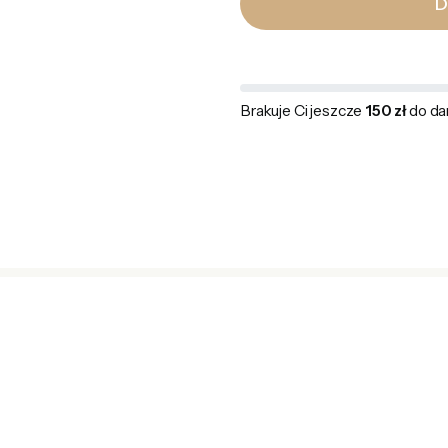
D
Brakuje Ci jeszcze
150 zł
do da