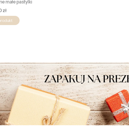
e małe pastylki
a
0 zł
produkt