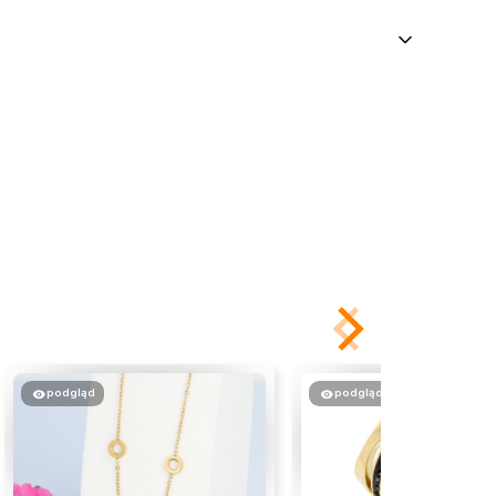
podgląd
podgląd