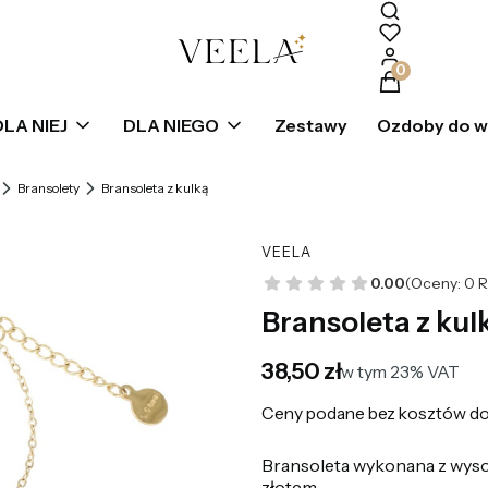
Produkty w k
DLA NIEJ
DLA NIEGO
Zestawy
Ozdoby do 
Bransolety
Bransoleta z kulką
VEELA
0.00
(Oceny: 0 R
Bransoleta z kul
Cena
38,50 zł
w tym 23% VAT
w tym
23%
VAT
Ceny podane bez kosztów do
Bransoleta wykonana z wysoki
złotem,