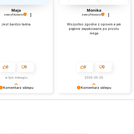
Maja
Monika
zweryfikowano
zweryfikowano
Jest bardzo ładna.
Wszystko zgodne z opisem a jak
pięknie zapakowane po prostu
mega
0
0
0
0
w tym miesiącu
2026-05-26
Komentarz sklepu
Komentarz sklepu
am miło czytać tak
Jest nam niezmiernie miło czytać
ą opinię. Zapraszamy
takie pozytywne słowa. To zawsze
e!
wielka satysfakcja wiedzieć, że
nasze starania zostały zauważone.
Dziękujemy za zaufanie i oczywiście
zapraszamy ponownie.