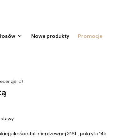
oszyku: 0. Zobacz szczegóły
włosów
Nowe produkty
Promocje
ecenzje: 0)
ką
stawy.
ej jakości stali nierdzewnej 316L, pokryta 14k