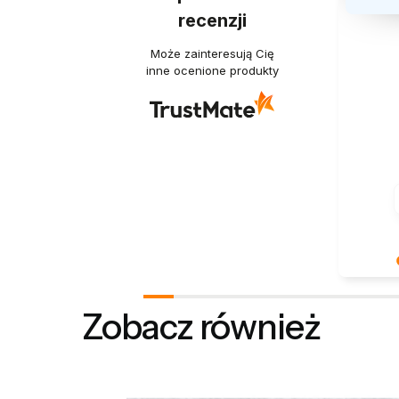
recenzji
Może zainteresują Cię
inne ocenione produkty
Bardzo n
pozytywn
Zobacz również
ponowni