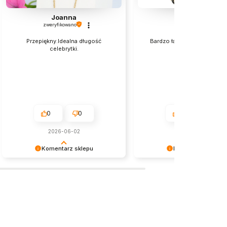
Joanna
Elzbieta
zweryfikowano
zweryfikowano
Przepiękny.Idealna długość
Bardzo ładnie wyglądają na 
celebrytki.
polecam💯
0
0
0
0
2026-06-02
w tym miesiącu
Komentarz sklepu
Komentarz sklepu
Dziękujemy serdecznie za miłe
Dziękujemy za miłe słowa!
słowa! Jesteśmy niezmiernie
Doceniamy czas poświęcony
zadowoleni, że sprostaliśmy Twoim
podzielenie się z nami Twoi
oczekiwaniom.
doświadczeniem. Jesteśmy
szczęśliwi, że mamy takich k
Z pozdrowieniami, obsługa s