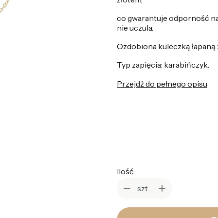
co gwarantuje odporność na
nie uczula.
Ozdobiona kuleczką łapaną 
Typ zapięcia: karabińczyk.
Przejdź do pełnego opisu
*
Kolor
Wybierz
Ilość
szt.