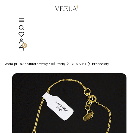
Otwórz wyszukiwarkę
Produkty w koszyku: 0. Zobacz szczegóły
veela.pl - sklep internetowy z biżuterią
DLA NIEJ
Bransolety