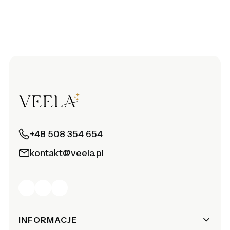
+48 508 354 654
kontakt@veela.pl
Linki w stopce
INFORMACJE