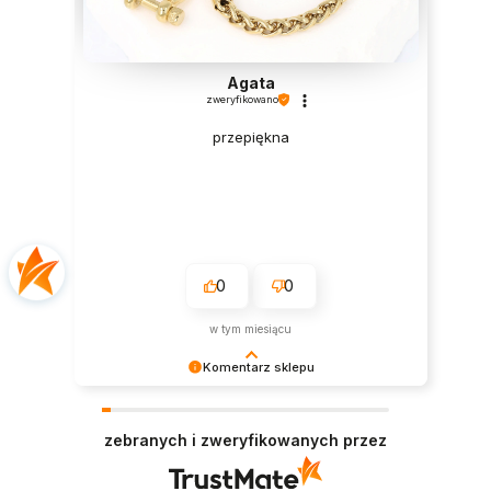
Agata
zweryfikowano
przepiękna
0
0
w tym miesiącu
Komentarz sklepu
Cieszymy się, że wszystko było zgodne z
Twoimi oczekiwaniami. Do zobaczenia
zebranych i zweryfikowanych przez
ponownie!