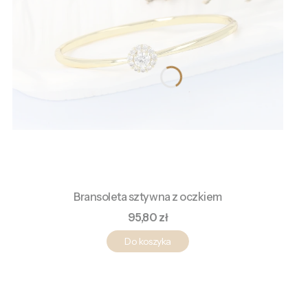
Bransoleta sztywna z oczkiem
Cena
95,80 zł
Do koszyka