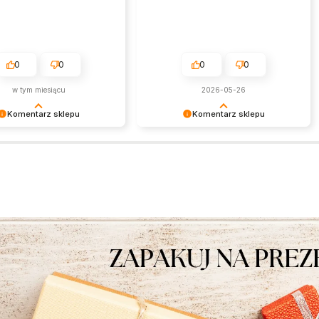
0
0
0
0
w tym miesiącu
2026-05-26
Komentarz sklepu
Komentarz sklepu
am miło czytać tak
Jest nam niezmiernie miło czytać
ą opinię. Zapraszamy
takie pozytywne słowa. To zawsze
e!
wielka satysfakcja wiedzieć, że
nasze starania zostały zauważone.
Dziękujemy za zaufanie i oczywiście
zapraszamy ponownie.