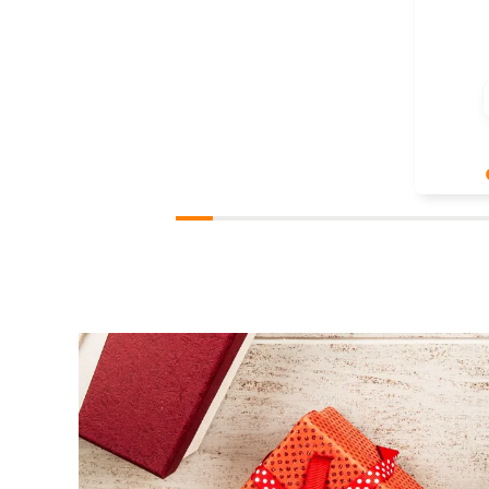
Bardzo n
pozytywn
ponowni