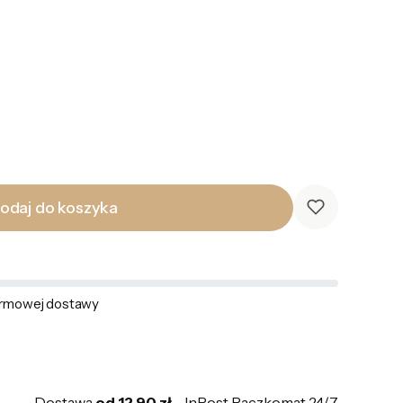
odaj do koszyka
rmowej dostawy
Dostawa
od 12,90 zł
- InPost Paczkomat 24/7