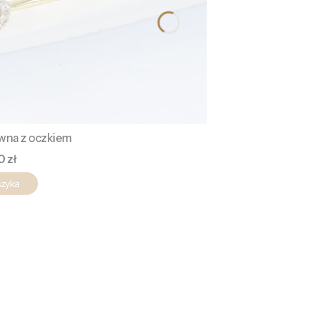
ywna z oczkiem
a
0 zł
szyka