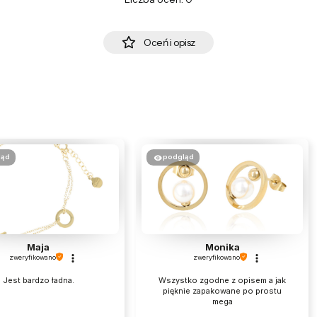
Oceń i opisz
ląd
podgląd
Maja
Monika
zweryfikowano
zweryfikowano
Jest bardzo ładna.
Wszystko zgodne z opisem a jak
pięknie zapakowane po prostu
mega