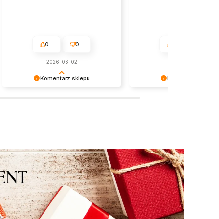
0
0
0
0
2026-06-02
w tym miesiącu
Komentarz sklepu
Komentarz sklepu
Dziękujemy serdecznie za miłe
Dziękujemy za miłe słowa!
słowa! Jesteśmy niezmiernie
Doceniamy czas poświęcony
zadowoleni, że sprostaliśmy Twoim
podzielenie się z nami Twoi
oczekiwaniom.
doświadczeniem. Jesteśmy
szczęśliwi, że mamy takich k
Z pozdrowieniami, obsługa s