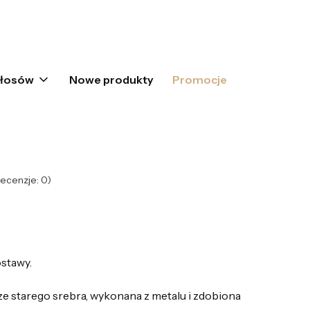
oszyku: 0. Zobacz szczegóły
włosów
Nowe produkty
Promocje
ecenzje: 0)
stawy.
e starego srebra, wykonana z metalu i zdobiona