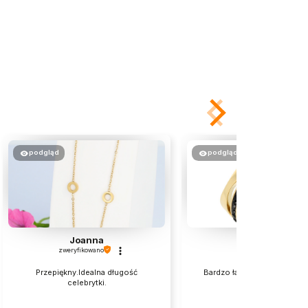
podgląd
podgląd
Joanna
Elzbieta
zweryfikowano
zweryfikowano
Przepiękny.Idealna długość
Bardzo ładnie wyglądają na 
celebrytki.
polecam💯