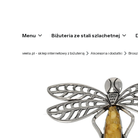
Menu
Biżuteria ze stali szlachetnej
veela.pl - sklep internetowy z biżuterią
Akcesoria i dodatki
Brosz