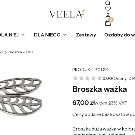
Produkty w k
DLA NIEJ
DLA NIEGO
Zestawy
Ozdoby do 
ki
Broszka ważka
PRODUKT POLSKI
0.00
(Oceny: 0 R
Broszka ważka
Cena
67,00 zł
w tym 23% VAT
w tym
23%
VAT
Ceny podane bez kosztów do
Broszka duża ważka w kolorz
kamieniami naturalnymi.