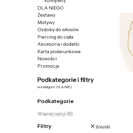
Komplety
DLA NIEGO
Zestawy
Motywy
Ozdoby do włosów
Piercing do ciała
Akcesoria i dodatki
Karta podarunkowa
Nowości
Promocje
Koniec menu
Podkategorie i filtry
w kategorii: DLA NIEJ
Podkategorie
Więcej opcji (6)
Filtry
Wyczyść