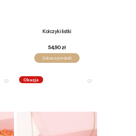
Kolczyki listki
Cena
54,90 zł
Zobacz produkt
Okazja