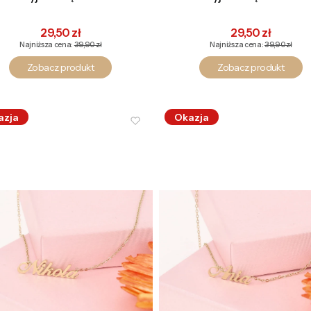
Cena promocyjna
Cena promocyj
29,50 zł
29,50 zł
Najniższa cena:
39,90 zł
Najniższa cena:
39,90 zł
Zobacz produkt
Zobacz produkt
azja
Okazja