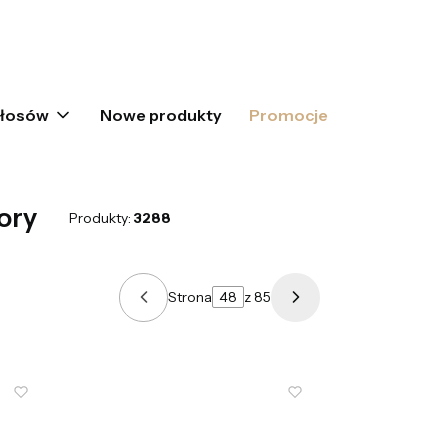
oszyku: 0. Zobacz szczegóły
włosów
Nowe produkty
Promocje
ory
Produkty:
3288
Strona
z 85
Poprzednie produkty
Następne produkty