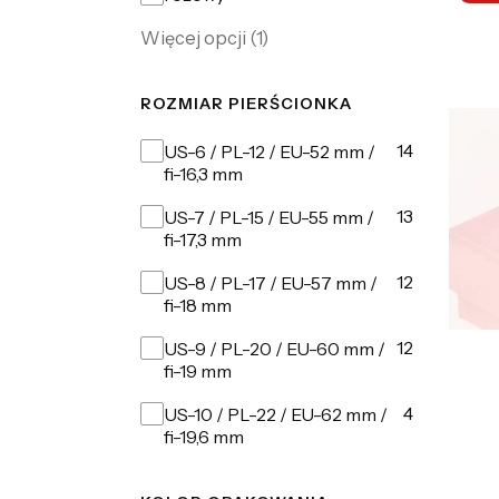
Więcej opcji (1)
ROZMIAR PIERŚCIONKA
Rozmiar pierścionka
14
US-6 / PL-12 / EU-52 mm /
fi-16,3 mm
13
US-7 / PL-15 / EU-55 mm /
fi-17,3 mm
12
US-8 / PL-17 / EU-57 mm /
fi-18 mm
12
US-9 / PL-20 / EU-60 mm /
fi-19 mm
4
US-10 / PL-22 / EU-62 mm /
fi-19,6 mm