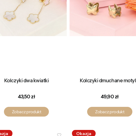
Kolczyki dwa kwiatki
Kolczyki dmuchane motyl
Cena
Cena
43,50 zł
49,90 zł
Zobacz produkt
Zobacz produkt
azja
Okazja