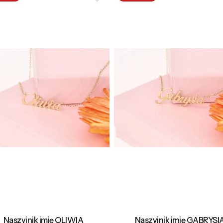
Naszyjnik imię OLIWIA
Naszyjnik imię GABRYSI