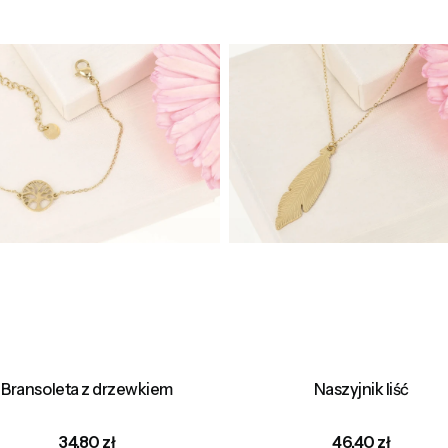
Bransoleta z drzewkiem
Naszyjnik liść
Cena
Cena
34,80 zł
46,40 zł