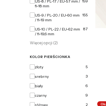
159
US-8 / PL-17 / EU-57 mm /
fi-18 mm
155
US-9 / PL-20 / EU-60 mm
/ fi-19 mm
87
US-10 / PL-22 / EU-62 mm
/ fi-19,6 mm
Więcej opcji (2)
KOLOR PIERŚCIONKA
Kolor pierścionka
5
złoty
3
srebrny
6
biały
9
czarny
Ok
2
różowy