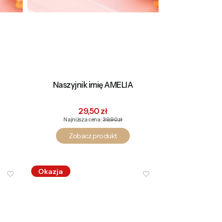
Naszyjnik imię AMELIA
na
Cena promocyjna
29,50 zł
Najniższa cena:
39,90 zł
Zobacz produkt
Okazja