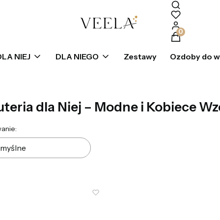
Produkty w k
DLA NIEJ
DLA NIEGO
Zestawy
Ozdoby do 
uteria dla Niej – Modne i Kobiece Wz
ta produktów
anie:
myślne