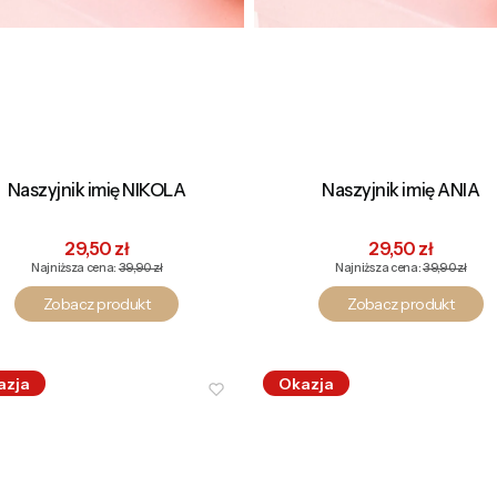
Naszyjnik imię NIKOLA
Naszyjnik imię ANIA
Cena promocyjna
Cena promocyj
29,50 zł
29,50 zł
Najniższa cena:
39,90 zł
Najniższa cena:
39,90 zł
Zobacz produkt
Zobacz produkt
azja
Okazja