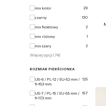
Kolor
29
mix kolor
130
czarny
N
2
mix fioletowy
1
mix różowy
2
mix szary
Więcej opcji (74)
ROZMIAR PIERŚCIONKA
Rozmiar pierścionka
125
US-6 / PL-12 / EU-52 mm /
fi-16,3 mm
157
US-7 / PL-15 / EU-55 mm /
fi-17,3 mm