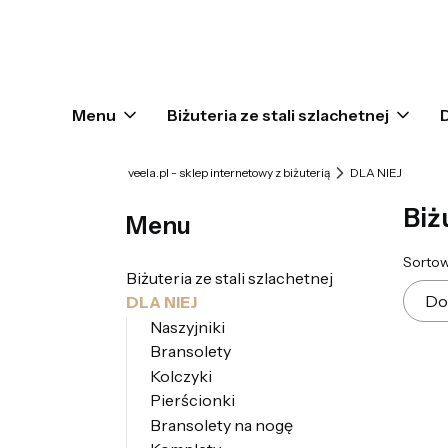
Menu
Biżuteria ze stali szlachetnej
veela.pl - sklep internetowy z biżuterią
DLA NIEJ
Biż
Menu
Lis
Sortow
Biżuteria ze stali szlachetnej
Do
DLA NIEJ
Naszyjniki
Bransolety
Kolczyki
Pierścionki
Bransolety na nogę