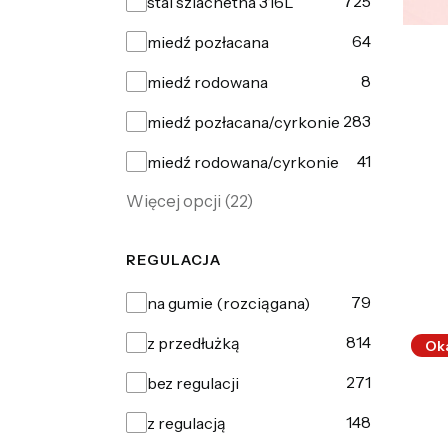
Materiał
725
stal szlachetna 316L
64
miedź pozłacana
8
miedź rodowana
283
miedź pozłacana/cyrkonie
41
miedź rodowana/cyrkonie
Więcej opcji (22)
REGULACJA
Regulacja
79
na gumie (rozciągana)
814
z przedłużką
Ok
271
bez regulacji
148
z regulacją