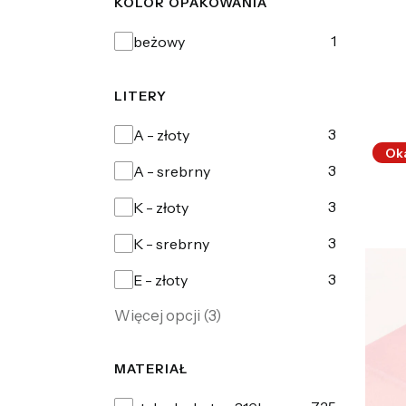
KOLOR OPAKOWANIA
Kolor opakowania
1
beżowy
LITERY
Litery
3
A - złoty
Ok
3
A - srebrny
3
K - złoty
3
K - srebrny
3
E - złoty
Więcej opcji (3)
MATERIAŁ