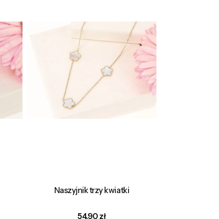
Naszyjnik trzy kwiatki
Cena
54,90 zł