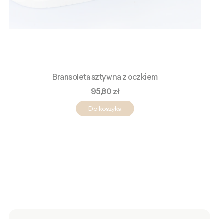
Bransoleta sztywna z oczkiem
Cena
95,80 zł
Do koszyka