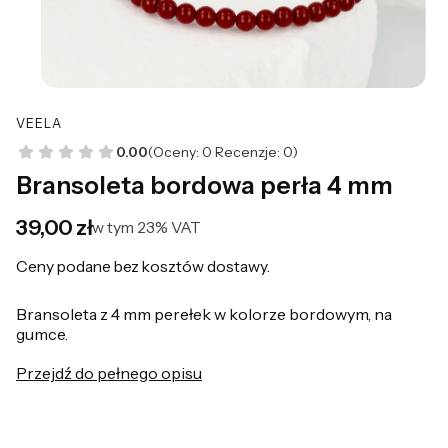
VEELA
0.00
(Oceny: 0 Recenzje: 0)
Bransoleta bordowa perła 4 mm
Cena
39,00 zł
w tym 23% VAT
w tym
23%
VAT
Ceny podane bez kosztów dostawy.
Bransoleta z 4 mm perełek w kolorze bordowym, na
gumce.
Przejdź do pełnego opisu