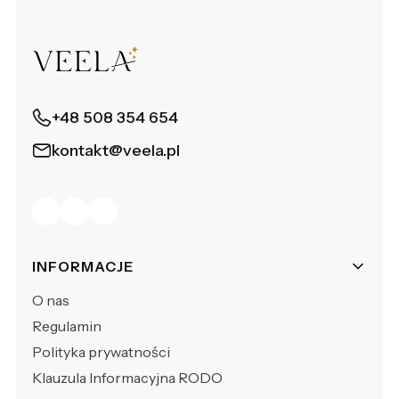
+48 508 354 654
kontakt@veela.pl
Linki w stopce
INFORMACJE
O nas
Regulamin
Polityka prywatności
Klauzula Informacyjna RODO