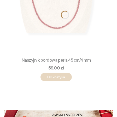
Naszyjnik bordowa perła 45 cm/4 mm
Cena
59,00 zł
Do koszyka