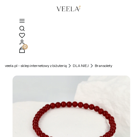
Otwórz wyszukiwarkę
Produkty w koszyku: 0. Zobacz szczegóły
veela.pl - sklep internetowy z biżuterią
DLA NIEJ
Bransolety