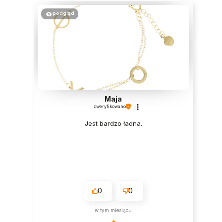
podgląd
Maja
zweryfikowano
Jest bardzo ładna.
0
0
w tym miesiącu