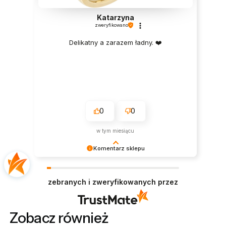
Katarzyna
zweryfikowano
Delikatny a zarazem ładny. ❤️
0
0
w tym miesiącu
Komentarz sklepu
Dziękujemy bardzo za Twoją opinię! Twoja
recenzja wiele dla nas znaczy - dzięki niej wiemy,
zebranych i zweryfikowanych przez
że jesteśmy na właściwym torze :) Z
pozdrowieniami, obsługa sklepu.
Zobacz również