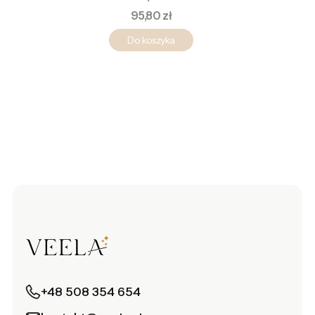
Cena
95,80 zł
Do koszyka
+48 508 354 654