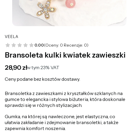
VEELA
0.00
(Oceny: 0 Recenzje: 0)
Bransoleta kulki kwiatek zawieszki
Cena
28,90 zł
w tym 23% VAT
w tym
23%
VAT
Ceny podane bez kosztów dostawy.
Bransoletka z zawieszkami z kryształków szklanych na
gumce to elegancka i stylowa biżuteria, która doskonale
sprawdzi się w różnych stylizacjach.
Gumka, na której są nawleczone, jest elastyczna, co
ułatwia zakładanie i zdejmowanie bransoletki, a także
zapewnia komfort noszenia.