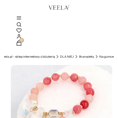
Otwórz wyszukiwarkę
Produkty w koszyku: 0. Zobacz szczegóły
veela.pl - sklep internetowy z biżuterią
DLA NIEJ
Bransolety
Na gumce