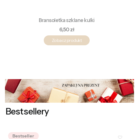
Bransoletka szklane kulki
Cena
6,50 zł
Zobacz produkt
Bestsellery
Bestseller