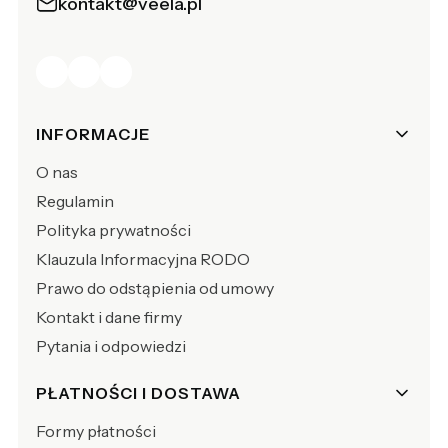
kontakt@veela.pl
Linki w stopce
INFORMACJE
O nas
Regulamin
Polityka prywatności
Klauzula Informacyjna RODO
Prawo do odstąpienia od umowy
Kontakt i dane firmy
Pytania i odpowiedzi
PŁATNOŚCI I DOSTAWA
Formy płatności