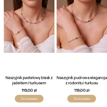
Naszyjnik pastelowy blask z
Naszyjnik pudrowa elegancja
jadeitem i turkusem
z rodonitu i turkusu
Cena
Cena
119,00 zł
119,00 zł
Do koszyka
Do koszyka