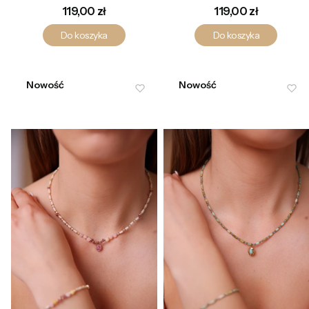
amazonitem
Cena
Cena
119,00 zł
119,00 zł
Do koszyka
Do koszyka
Nowość
Nowość