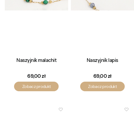
Naszyjnik malachit
Naszyjnik lapis
Cena
Cena
69,00 zł
69,00 zł
Zobacz produkt
Zobacz produkt