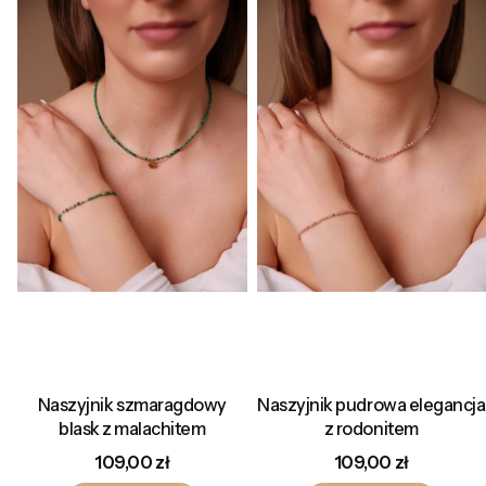
Naszyjnik szmaragdowy
Naszyjnik pudrowa elegancja
blask z malachitem
z rodonitem
Cena
Cena
109,00 zł
109,00 zł