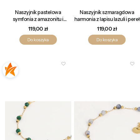
Naszyjnik pastelowa
Naszyjnik szmaragdowa
symfonia z amazonitu i
harmonia z lapisu lazuli i pereł
ametystu
Cena
Cena
119,00 zł
119,00 zł
Do koszyka
Do koszyka