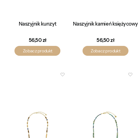
Naszyjnik kunzyt
Naszyjnik kamień księżycowy
Cena
Cena
56,50 zł
56,50 zł
Zobacz produkt
Zobacz produkt