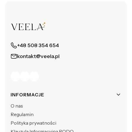
+48 508 354 654
kontakt@veela.pl
Linki w stopce
INFORMACJE
O nas
Regulamin
Polityka prywatności
Klauzula Informacyjna RODO