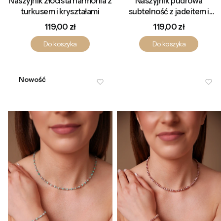
Naszyjnik złocista harmonia z
Naszyjnik pudrowa
turkusem i kryształami
subtelność z jadeitem i
kryształami
Cena
Cena
119,00 zł
119,00 zł
Do koszyka
Do koszyka
Nowość