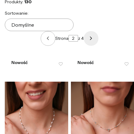
Produkty:
130
Lista produktów
Sortowanie:
Domyślne
Strona
z 4
Poprzednie produkty
Następne produkt
Nowość
Nowość