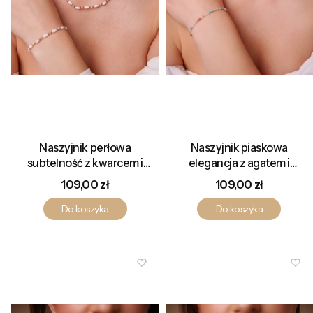
Naszyjnik perłowa
Naszyjnik piaskowa
subtelność z kwarcem i
elegancja z agatem i
kryształami
turkusem
Cena
Cena
109,00 zł
109,00 zł
Do koszyka
Do koszyka