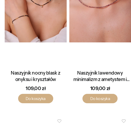
Naszyjnik nocny blask z
Naszyjnik lawendowy
onyksu i kryształów
minimalizm z ametystem i
kryształami
Cena
Cena
109,00 zł
109,00 zł
Do koszyka
Do koszyka