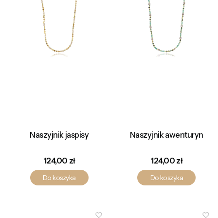
Naszyjnik jaspisy
Naszyjnik awenturyn
Cena
Cena
124,00 zł
124,00 zł
Do koszyka
Do koszyka