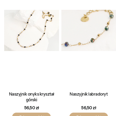
Naszyjnik onyks kryształ
Naszyjnik labradoryt
górski
Cena
Cena
56,50 zł
56,50 zł