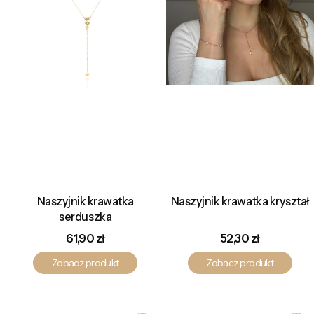
Naszyjnik krawatka
Naszyjnik krawatka kryształ
serduszka
Cena
Cena
61,90 zł
52,30 zł
Zobacz produkt
Zobacz produkt