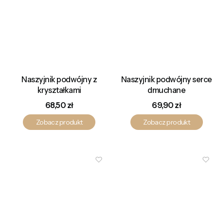
Naszyjnik podwójny z
Naszyjnik podwójny serce
kryształkami
dmuchane
Cena
Cena
68,50 zł
69,90 zł
Zobacz produkt
Zobacz produkt