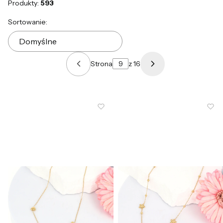
Produkty:
593
Lista produktów
Sortowanie:
Domyślne
Strona
z 16
Poprzednie produkty
Następne produk