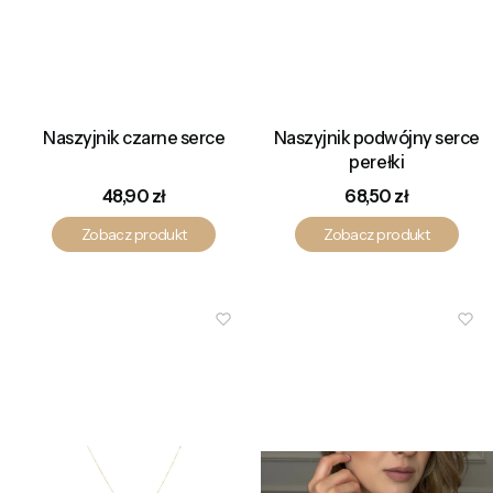
Naszyjnik czarne serce
Naszyjnik podwójny serce
perełki
Cena
Cena
48,90 zł
68,50 zł
Zobacz produkt
Zobacz produkt