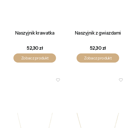
Naszyjnik krawatka
Naszyjnik z gwiazdami
Cena
Cena
52,30 zł
52,30 zł
Zobacz produkt
Zobacz produkt