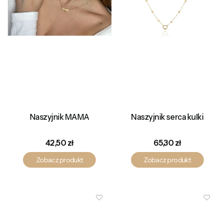
Naszyjnik MAMA
Naszyjnik serca kulki
Cena
Cena
42,50 zł
65,30 zł
Zobacz produkt
Zobacz produkt