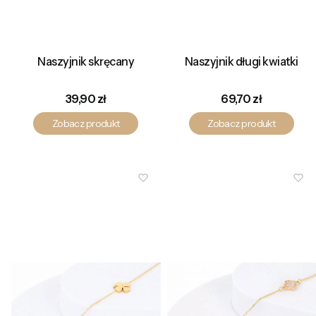
Naszyjnik skręcany
Naszyjnik długi kwiatki
Cena
Cena
39,90 zł
69,70 zł
Zobacz produkt
Zobacz produkt