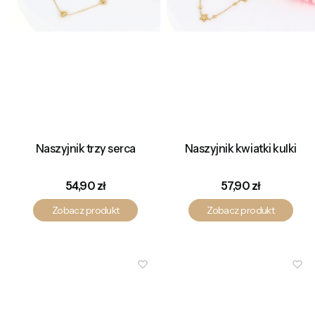
Naszyjnik trzy serca
Naszyjnik kwiatki kulki
Cena
Cena
54,90 zł
57,90 zł
Zobacz produkt
Zobacz produkt