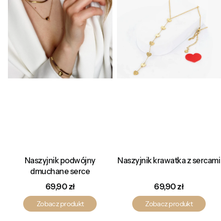
Naszyjnik podwójny
Naszyjnik krawatka z sercami
dmuchane serce
Cena
Cena
69,90 zł
69,90 zł
Zobacz produkt
Zobacz produkt