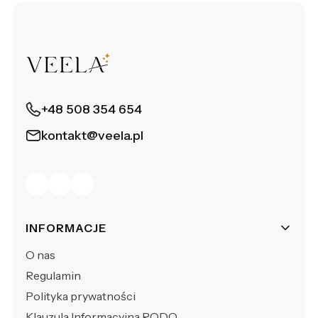
+48 508 354 654
kontakt@veela.pl
Linki w stopce
INFORMACJE
O nas
Regulamin
Polityka prywatności
Klauzula Informacyjna RODO