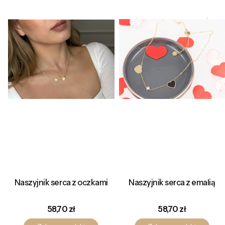
Naszyjnik serca z oczkami
Naszyjnik serca z emalią
Cena
Cena
58,70 zł
58,70 zł