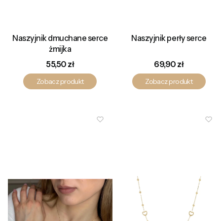
Naszyjnik dmuchane serce
Naszyjnik perły serce
żmijka
Cena
Cena
55,50 zł
69,90 zł
Zobacz produkt
Zobacz produkt