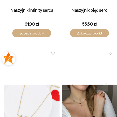
Naszyjnik infinity serca
Naszyjnik pięć serc
Cena
Cena
61,90 zł
55,50 zł
Zobacz produkt
Zobacz produkt