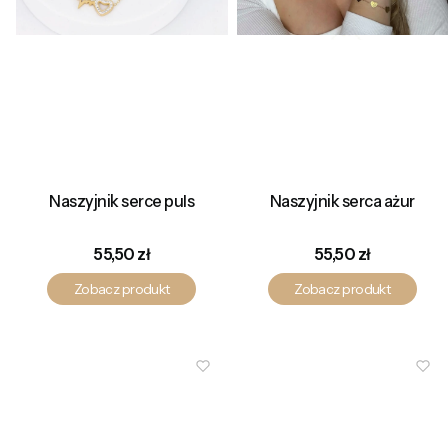
Naszyjnik serce puls
Naszyjnik serca ażur
Cena
Cena
55,50 zł
55,50 zł
Zobacz produkt
Zobacz produkt