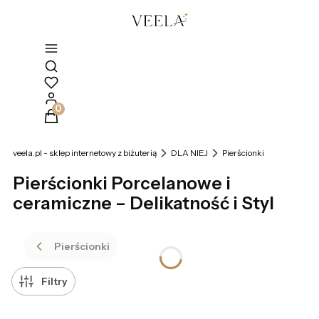
Otwórz wyszukiwarkę
Produkty w koszyku: 0. Zobacz szczegóły
veela.pl - sklep internetowy z biżuterią
DLA NIEJ
Pierścionki
Pierścionki Porcelanowe i
ceramiczne – Delikatność i Styl
Pierścionki
Filtry