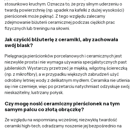
stosunkowo kruchym. Oznacza to, że przy silnym uderzeniu o
twardą powierzchnię (np. upadek na kafelki z dużej wysokości)
pierścionek może pęknąć. Z tego względu zalecamy
zdejmowanie biżuterii ceramicznej podczas ciężkich prac
fizycznych lub treningu na siłowni.
Jak czyścić biżuterię z ceramiki, aby zachowała
swój blask?
Pielęgnacja pierścionków porcelanowych i ceramicznych jest
niezwykle prosta i nie wymaga używania specjalistycznych past
jubilerskich. Wystarczy przetrzeć je miękką, wilgotną ściereczką
(np. z mikrofibry), a w przypadku większych zabrudzeń użyć
odrobiny letniej wody z delikatnym mydłem. Ceramika nie utlenia
się i nie czernieje, więc po przetarciu natychmiast odzyskuje swój
nieskazitelny, lustrzany połysk.
Czy mogę nosić ceramiczny pierścionek na tym
samym palcu co złotą obrączkę?
Ze względu na wspomnianą wcześniej, niezwykłą twardość
ceramiki high-tech, odradzamy noszenie jej bezpośrednio na