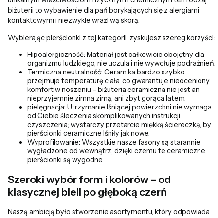
unikalnym właściwościom fizycznym i chemicznym ten rodzaj
biżuterii to wybawienie dla pań borykających się z alergiami
kontaktowymi i niezwykle wrażliwą skórą.
Wybierając pierścionki z tej kategorii, zyskujesz szereg korzyści:
Hipoalergiczność: Materiał jest całkowicie obojętny dla
organizmu ludzkiego, nie uczula i nie wywołuje podrażnień.
Termiczna neutralność: Ceramika bardzo szybko
przejmuje temperaturę ciała, co gwarantuje nieoceniony
komfort w noszeniu – biżuteria ceramiczna nie jest ani
nieprzyjemnie zimna zimą, ani zbyt gorąca latem.
pielęgnacja: Utrzymanie lśniącej powierzchni nie wymaga
od Ciebie śledzenia skomplikowanych instrukcji
czyszczenia; wystarczy przetarcie miękką ściereczką, by
pierścionki ceramiczne lśniły jak nowe.
Wyprofilowanie: Wszystkie nasze fasony są starannie
wygładzone od wewnątrz, dzięki czemu te ceramiczne
pierścionki są wygodne.
Szeroki wybór form i kolorów – od
klasycznej bieli po głęboką czerń
Naszą ambicją było stworzenie asortymentu, który odpowiada