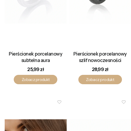
Pierścionek porcelanowy
Pierścionek porcelanowy
subtelna aura
szlif nowoczesności
Cena
Cena
25,99 zł
28,99 zł
Zobacz produkt
Zobacz produkt