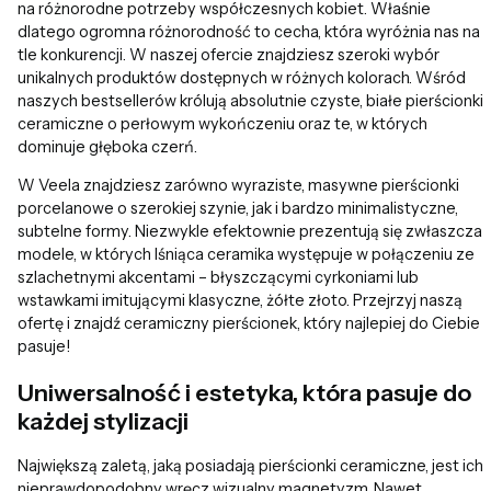
na różnorodne potrzeby współczesnych kobiet. Właśnie
dlatego ogromna różnorodność to cecha, która wyróżnia nas na
tle konkurencji. W naszej ofercie znajdziesz szeroki wybór
unikalnych produktów dostępnych w różnych kolorach. Wśród
naszych bestsellerów królują absolutnie czyste, białe pierścionki
ceramiczne o perłowym wykończeniu oraz te, w których
dominuje głęboka czerń.
W Veela znajdziesz zarówno wyraziste, masywne pierścionki
porcelanowe o szerokiej szynie, jak i bardzo minimalistyczne,
subtelne formy. Niezwykle efektownie prezentują się zwłaszcza
modele, w których lśniąca ceramika występuje w połączeniu ze
szlachetnymi akcentami – błyszczącymi cyrkoniami lub
wstawkami imitującymi klasyczne, żółte złoto. Przejrzyj naszą
ofertę i znajdź ceramiczny pierścionek, który najlepiej do Ciebie
pasuje!
Uniwersalność i estetyka, która pasuje do
każdej stylizacji
Największą zaletą, jaką posiadają pierścionki ceramiczne, jest ich
nieprawdopodobny wręcz wizualny magnetyzm. Nawet