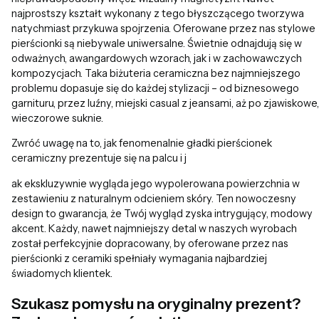
najprostszy kształt wykonany z tego błyszczącego tworzywa
natychmiast przykuwa spojrzenia. Oferowane przez nas stylowe
pierścionki są niebywale uniwersalne. Świetnie odnajdują się w
odważnych, awangardowych wzorach, jak i w zachowawczych
kompozycjach. Taka biżuteria ceramiczna bez najmniejszego
problemu dopasuje się do każdej stylizacji – od biznesowego
garnituru, przez luźny, miejski casual z jeansami, aż po zjawiskowe,
wieczorowe suknie.
Zwróć uwagę na to, jak fenomenalnie gładki pierścionek
ceramiczny prezentuje się na palcu i j
ak ekskluzywnie wygląda jego wypolerowana powierzchnia w
zestawieniu z naturalnym odcieniem skóry. Ten nowoczesny
design to gwarancja, że Twój wygląd zyska intrygujący, modowy
akcent. Każdy, nawet najmniejszy detal w naszych wyrobach
został perfekcyjnie dopracowany, by oferowane przez nas
pierścionki z ceramiki spełniały wymagania najbardziej
świadomych klientek.
Szukasz pomysłu na oryginalny prezent?