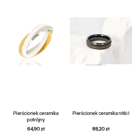
Pierścionek ceramika
Pierścionek ceramika nitki I
potrójny
Cena
Cena
64,90 zł
88,20 zł