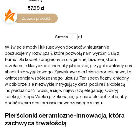
Cena
57,99 zł
Zobacz produkt
Strona
z 1
W świecie mody i luksusowych dodatków nieustannie
poszukujemy rozwiązań, które pozwolą nam wyróżnić się z
tłumu. Dla kobiet spragnionych oryginalnej biżuterii, która
przełamuje klasyczne schematy jubilerskie, przygotowaliśmy coś
absolutnie wyjątkowego. Zjawiskowe pierścionki porcelanowe, to
kwintesencja współczesnego luksusu. Ten specyficzny, chłodny
w odbiorze, ale niezwykle intrygujący detal podkreśla kobiecą
indywidualność i wpisuje się w najwyższą elegancję. Odkryj
kolekcję sklepu Veela i przekonaj się, jak niewiele potrzeba, aby
dodać swoim dłoniom iście nowoczesnego sznytu.
Pierścionki ceramiczne-innowacja, która
zachwyca trwałością