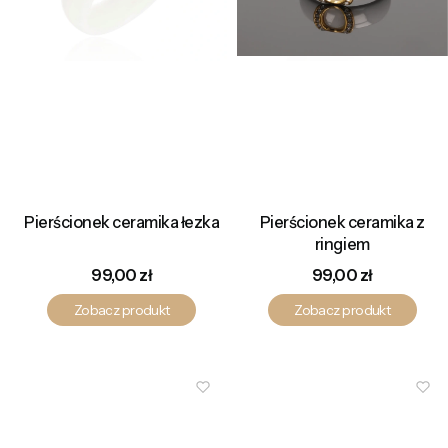
Pierścionek ceramika łezka
Pierścionek ceramika z
ringiem
Cena
Cena
99,00 zł
99,00 zł
Zobacz produkt
Zobacz produkt