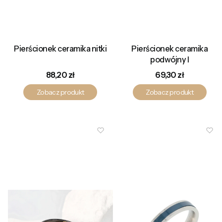
Pierścionek ceramika nitki
Pierścionek ceramika
podwójny I
Cena
Cena
88,20 zł
69,30 zł
Zobacz produkt
Zobacz produkt