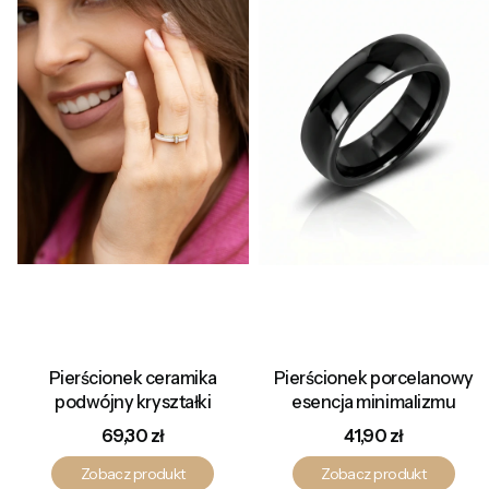
Pierścionek ceramika
Pierścionek porcelanowy
podwójny kryształki
esencja minimalizmu
Cena
Cena
69,30 zł
41,90 zł
Zobacz produkt
Zobacz produkt