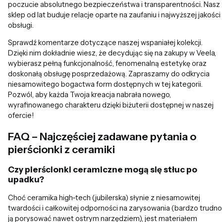
poczucie absolutnego bezpieczeństwa i transparentności. Nasz
sklep od lat buduje relacje oparte na zaufaniu i najwyższej jakości
obsługi.
Sprawdź komentarze dotyczące naszej wspaniałej kolekcji.
Dzięki nim dokładnie wiesz, że decydując się na zakupy w Veela,
wybierasz pełną funkcjonalność, fenomenalną estetykę oraz
doskonałą obsługę posprzedażową. Zapraszamy do odkrycia
niesamowitego bogactwa form dostępnych w tej kategorii.
Pozwól, aby każda Twoja kreacja nabrała nowego,
wyrafinowanego charakteru dzięki biżuterii dostępnej w naszej
ofercie!
FAQ – Najczęściej zadawane pytania o
pierścionki z ceramiki
Czy pierścionki ceramiczne mogą się stłuc po
upadku?
Choć ceramika high-tech (jubilerska) słynie z niesamowitej
twardości i całkowitej odporności na zarysowania (bardzo trudno
ją porysować nawet ostrym narzędziem), jest materiałem