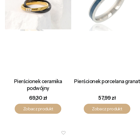
Pierścionek ceramika
Pierścionek porcelana granat
podwójny
Cena
Cena
69,30 zł
57,99 zł
Zobacz produkt
Zobacz produkt