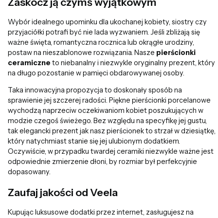
Zaskocz ją czymś wyjątkowym
Wybór idealnego upominku dla ukochanej kobiety, siostry czy
przyjaciółki potrafi być nie lada wyzwaniem. Jeśli zbliżają się
ważne święta, romantyczna rocznica lub okrągłe urodziny,
postaw na nieszablonowe rozwiązania. Nasze
pierścionki
ceramiczne
to niebanalny i niezwykle oryginalny prezent, który
na długo pozostanie w pamięci obdarowywanej osoby.
Taka innowacyjna propozycja to doskonały sposób na
sprawienie jej szczerej radości. Piękne pierścionki porcelanowe
wychodzą naprzeciw oczekiwaniom kobiet poszukujących w
modzie czegoś świeżego. Bez względu na specyfikę jej gustu,
tak elegancki prezent jak nasz pierścionek to strzał w dziesiątkę,
który natychmiast stanie się jej ulubionym dodatkiem.
Oczywiście, w przypadku twardej ceramiki niezwykle ważne jest
odpowiednie zmierzenie dłoni, by rozmiar był perfekcyjnie
dopasowany.
Zaufaj jakości od Veela
Kupując luksusowe dodatki przez internet, zasługujesz na