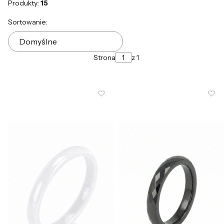
Produkty:
15
Lista produktów
Sortowanie:
Domyślne
Strona
z 1