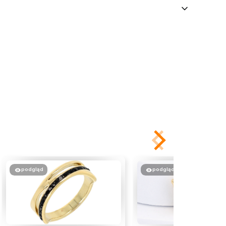
podgląd
podgląd