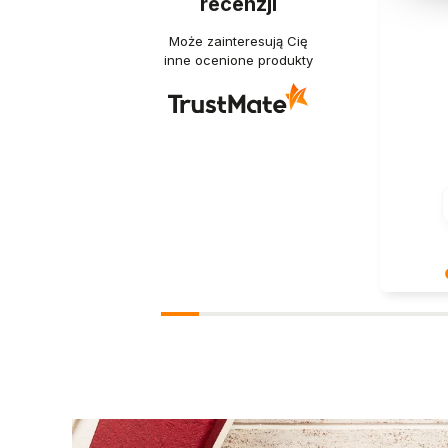
recenzji
Może zainteresują Cię
inne ocenione produkty
Jest nam
takie po
wielka s
nasze st
Dziękuje
zaprasz