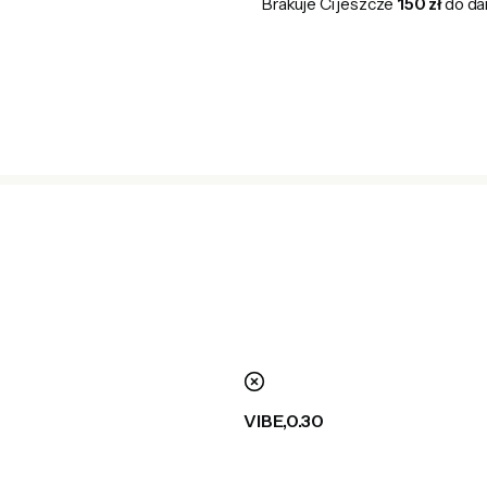
Brakuje Ci jeszcze
150 zł
do da
nie
VIBE,0.30