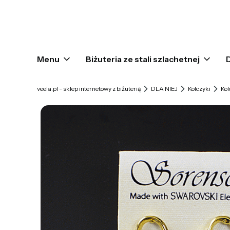
Menu
Biżuteria ze stali szlachetnej
veela.pl - sklep internetowy z biżuterią
DLA NIEJ
Kolczyki
Kol