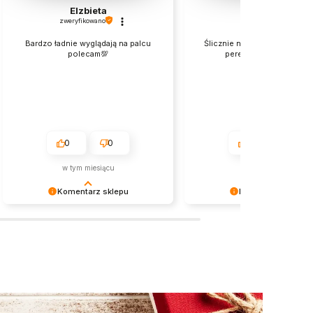
Elzbieta
Joanna
zweryfikowano
zweryfikowano
Bardzo ładnie wyglądają na palcu
Ślicznie nieduży motylek z m
polecam💯
perełką cudnie wygląd
0
0
0
0
w tym miesiącu
2026-05-26
Komentarz sklepu
Komentarz sklepu
Dziękujemy za miłe słowa!
Dziękujemy bardzo za Twoją 
Doceniamy czas poświęcony na
Twoja recenzja wiele dla na
podzielenie się z nami Twoim
- dzięki niej wiemy, że jeste
doświadczeniem. Jesteśmy
właściwym torze :) Z
szczęśliwi, że mamy takich klientów.
pozdrowieniami, obsługa sk
Z pozdrowieniami, obsługa sklepu.