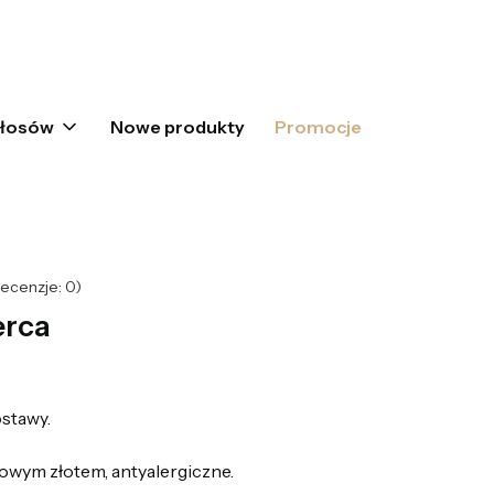
oszyku: 0. Zobacz szczegóły
włosów
Nowe produkty
Promocje
ecenzje: 0)
erca
stawy.
owym złotem, antyalergiczne.