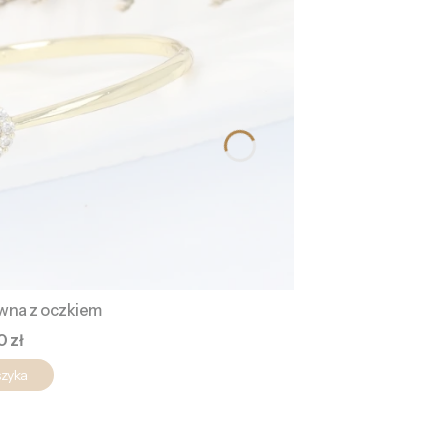
ywna z oczkiem
a
0 zł
szyka