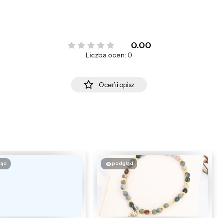
0.00
Liczba ocen: 0
Oceń i opisz
ląd
podgląd