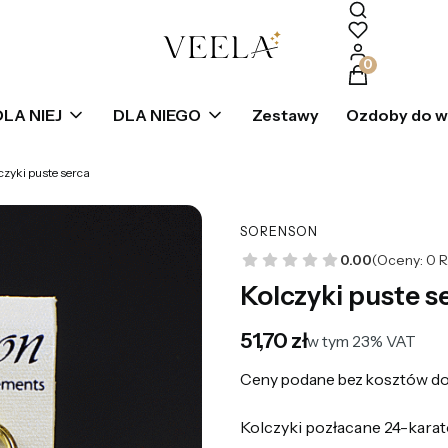
Produkty w k
DLA NIEJ
DLA NIEGO
Zestawy
Ozdoby do 
czyki puste serca
SORENSON
0.00
(Oceny: 0 R
Kolczyki puste s
Cena
51,70 zł
w tym 23% VAT
w tym
23%
VAT
Ceny podane bez kosztów do
Kolczyki pozłacane 24-karat