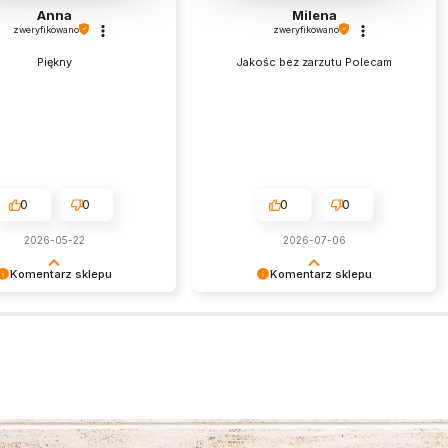
Anna
Milena
zweryfikowano
zweryfikowano
Piękny
Jakośc bez zarzutu Polecam
0
0
0
0
2026-05-22
2026-07-06
Komentarz sklepu
Komentarz sklepu
 niezmiernie miło czytać
Cieszymy się, że nasza biżuteria
zytywne słowa. To zawsze
spotkała się z tak ciepłym
atysfakcja wiedzieć, że
przyjęciem. Dziękujemy za zaufanie
arania zostały zauważone.
i życzymy przyjemnego noszenia
my za zaufanie i oczywiście
zakupionych produktów!
amy ponownie.