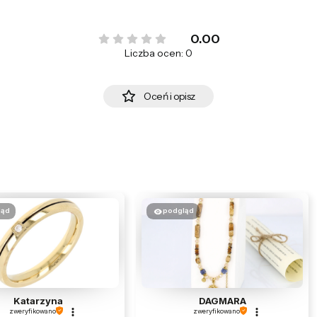
0.00
Liczba ocen: 0
Oceń i opisz
ląd
podgląd
Katarzyna
DAGMARA
zweryfikowano
zweryfikowano