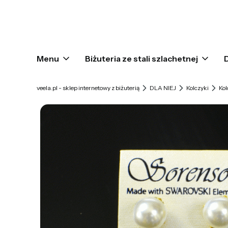
Menu
Biżuteria ze stali szlachetnej
veela.pl - sklep internetowy z biżuterią
DLA NIEJ
Kolczyki
Kol