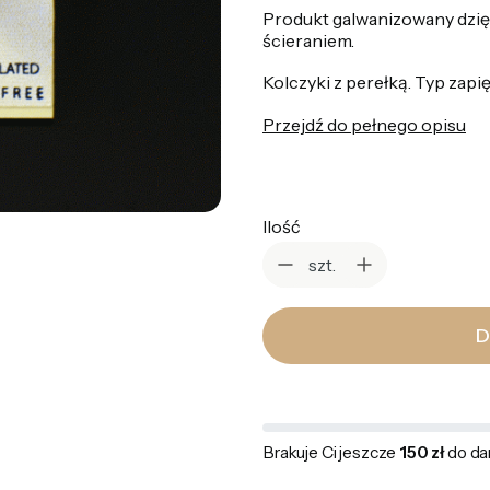
Produkt galwanizowany dzię
ścieraniem.
Kolczyki z perełką. Typ zapięc
Przejdź do pełnego opisu
Ilość
szt.
D
Brakuje Ci jeszcze
150 zł
do da