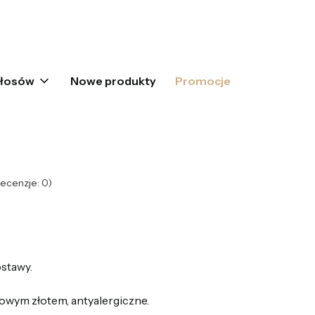
oszyku: 0. Zobacz szczegóły
włosów
Nowe produkty
Promocje
ecenzje: 0)
stawy.
owym złotem, antyalergiczne.