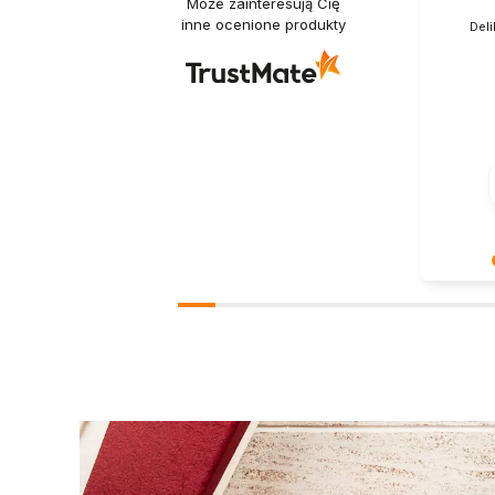
Może zainteresują Cię
inne ocenione produkty
Deli
Dziękuje
Twoja re
- dzięki 
właściwym
pozdrowi