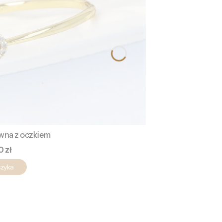
ywna z oczkiem
a
0 zł
szyka