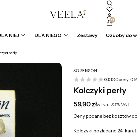
Produkty w k
DLA NIEJ
DLA NIEGO
Zestawy
Ozdoby do 
czyki perły
SORENSON
0.00
(Oceny: 0 R
Kolczyki perły
Cena
59,90 zł
w tym 23% VAT
w tym
23%
VAT
Ceny podane bez kosztów do
Kolczyki pozłacane 24-karat