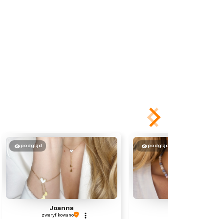
podgląd
podgląd
Joanna
Monika
zweryfikowano
zweryfikowano