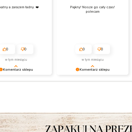
katny a zarazem ładny. ❤️
Piękny! Nosze go cały czas!
polecam
0
0
0
0
w tym miesiącu
w tym miesiącu
Komentarz sklepu
Komentarz sklepu
my bardzo za Twoją opinię!
Bardzo dziękujemy za pozytywną
cenzja wiele dla nas znaczy
opinię. Każda taka recenzja jest dla
niej wiemy, że jesteśmy na
nas niezwykle ważna i stanowi
 torze :) Z
motywację do dalszej pracy na jak
eniami, obsługa sklepu.
najwyższym poziomie.