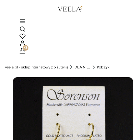
Otwórz wyszukiwarkę
Produkty w koszyku: 0. Zobacz szczegóły
veela.pl - sklep internetowy z biżuterią
DLA NIEJ
Kolczyki