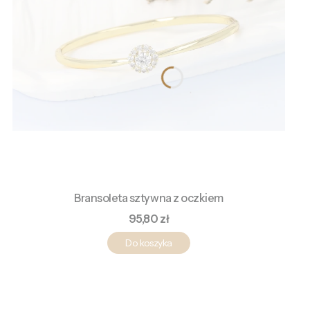
Bransoleta sztywna z oczkiem
Cena
95,80 zł
Do koszyka