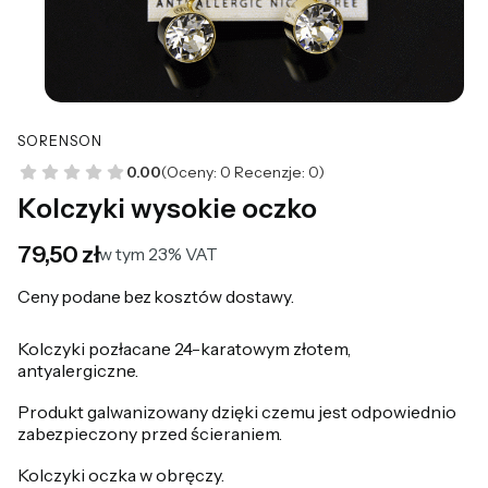
SORENSON
0.00
(Oceny: 0 Recenzje: 0)
Kolczyki wysokie oczko
Cena
79,50 zł
w tym 23% VAT
w tym
23%
VAT
Ceny podane bez kosztów dostawy.
Kolczyki pozłacane 24-karatowym złotem,
antyalergiczne.
Produkt galwanizowany dzięki czemu jest odpowiednio
zabezpieczony przed ścieraniem.
Kolczyki oczka w obręczy.