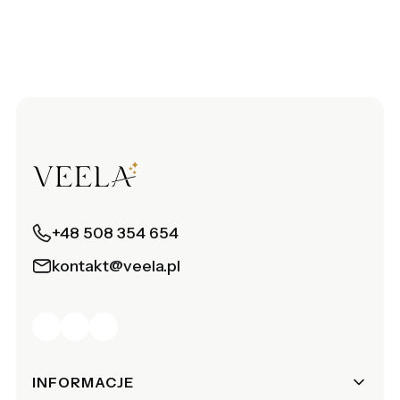
+48 508 354 654
kontakt@veela.pl
Linki w stopce
INFORMACJE