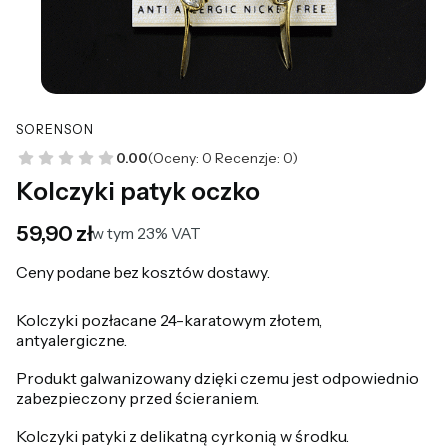
SORENSON
0.00
(Oceny: 0 Recenzje: 0)
Kolczyki patyk oczko
Cena
59,90 zł
w tym 23% VAT
w tym
23%
VAT
Ceny podane bez kosztów dostawy.
Kolczyki pozłacane 24-karatowym złotem,
antyalergiczne.
Produkt galwanizowany dzięki czemu jest odpowiednio
zabezpieczony przed ścieraniem.
Kolczyki patyki z delikatną cyrkonią w środku.