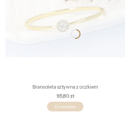
Bransoleta sztywna z oczkiem
Cena
95,80 zł
Do koszyka