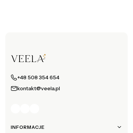
+48 508 354 654
kontakt@veela.pl
Linki w stopce
INFORMACJE