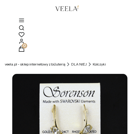
Otwórz wyszukiwarkę
Produkty w koszyku: 0. Zobacz szczegóły
veela.pl - sklep internetowy z biżuterią
DLA NIEJ
Kolczyki