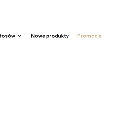
oszyku: 0. Zobacz szczegóły
włosów
Nowe produkty
Promocje