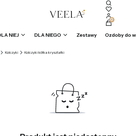
Produkty w k
DLA NIEJ
DLA NIEGO
Zestawy
Ozdoby do 
Kolczyki
Kolczyki kółka kryształki