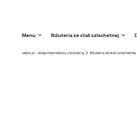
Menu
Biżuteria ze stali szlachetnej
veela.pl - sklep internetowy z biżuterią
Biżuteria ze stali szlachetnej