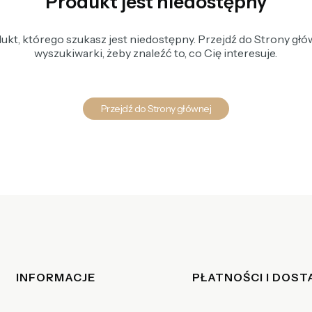
Produkt jest niedostępny
kt, którego szukasz jest niedostępny. Przejdź do Strony głów
wyszukiwarki, żeby znaleźć to, co Cię interesuje.
Przejdź do Strony głównej
Linki w stopce
INFORMACJE
PŁATNOŚCI I DOS