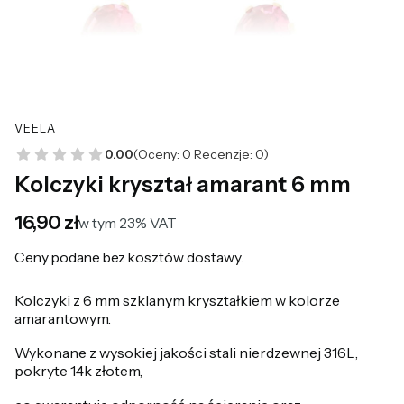
VEELA
0.00
(Oceny: 0 Recenzje: 0)
Kolczyki kryształ amarant 6 mm
Cena
16,90 zł
w tym 23% VAT
w tym
23%
VAT
Ceny podane bez kosztów dostawy.
Kolczyki z 6 mm szklanym kryształkiem w kolorze
amarantowym.
Wykonane z wysokiej jakości stali nierdzewnej 316L,
pokryte 14k złotem,