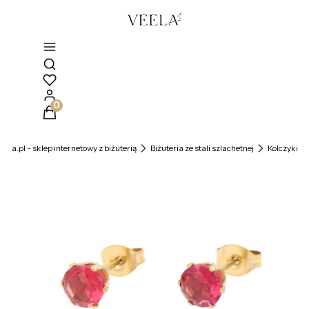
Otwórz wyszukiwarkę
Produkty w koszyku: 0. Zobacz szczegóły
veela.pl - sklep internetowy z biżuterią
Biżuteria ze stali szlachetnej
Kolczyki