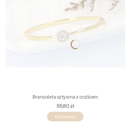
Bransoleta sztywna z oczkiem
Cena
95,80 zł
Do koszyka