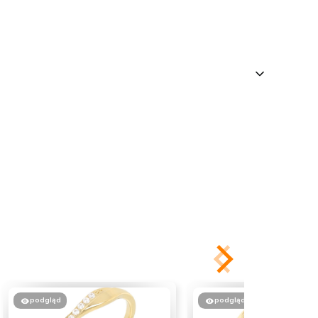
podgląd
podgląd