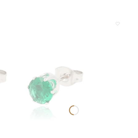
eniami, obsługa sklepu.
Dziękujemy za zaufanie i oczywiście
zapraszamy ponownie.