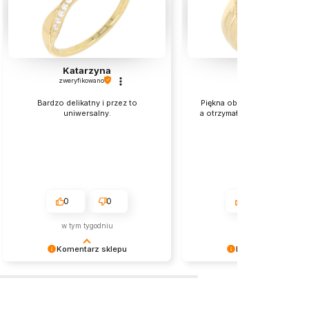
Katarzyna
Iwona
zweryfikowano
zweryfikowano
Bardzo delikatny i przez to
Piękna obrączka,tylko zamów
uniwersalny.
a otrzymałam 7 i jest trochę 
0
0
0
0
w tym tygodniu
w tym miesiącu
Komentarz sklepu
Komentarz sklepu
Serdecznie dziękujemy za tak miłą
Cieszymy się, że nasza biżut
opinię! Cieszymy się, że nasza
spotkała się z tak ciepłym
biżuteria spełniła oczekiwania.
przyjęciem. Dziękujemy za z
Zapraszamy ponownie — stale
i życzymy przyjemnego nos