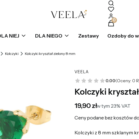
Produkty w k
DLA NIEJ
DLA NIEGO
Zestawy
Ozdoby do 
Kolczyki
Kolczyki kryształ zielony 8 mm
VEELA
0.00
(Oceny: 0 R
Kolczyki kryszta
Cena
19,90 zł
w tym 23% VAT
w tym
23%
VAT
Ceny podane bez kosztów do
Kolczyki z 8 mm szklanym kr