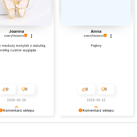
Joanna
Anna
zweryfikowano
zweryfikowano
e nieduży motylek z malutką
Piękny
erełką cudnie wygląda
0
0
0
0
2026-05-26
2026-05-22
Komentarz sklepu
Komentarz sklepu
my bardzo za Twoją opinię!
Jest nam niezmiernie miło czytać
cenzja wiele dla nas znaczy
takie pozytywne słowa. To zawsze
niej wiemy, że jesteśmy na
wielka satysfakcja wiedzieć, że
 torze :) Z
nasze starania zostały zauważone.