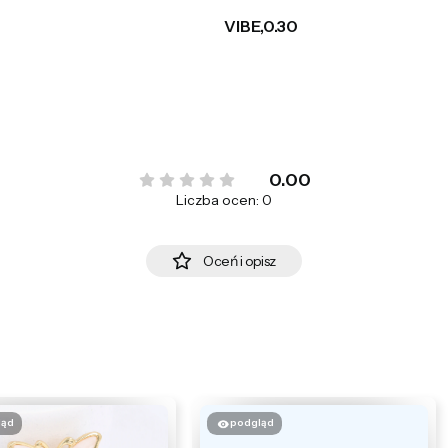
VIBE,0.30
0.00
Liczba ocen: 0
Oceń i opisz
ląd
podgląd