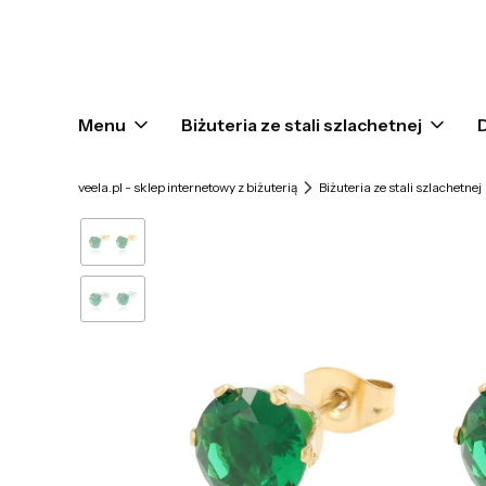
Menu
Biżuteria ze stali szlachetnej
veela.pl - sklep internetowy z biżuterią
Biżuteria ze stali szlachetnej