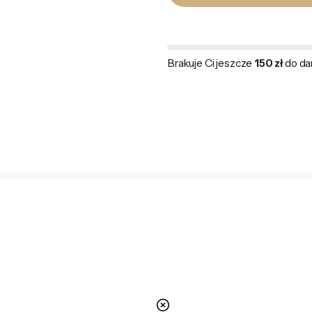
Brakuje Ci jeszcze
150 zł
do da
nie