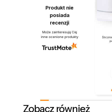
Produkt nie
posiada
recenzji
Może zainteresują Cię
inne ocenione produkty
Śliczni
p
Dziękuje
Twoja re
Zobacz również
- dzięki 
właściwym