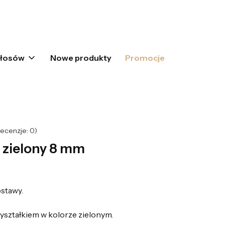
oszyku: 0. Zobacz szczegóły
włosów
Nowe produkty
Promocje
ecenzje: 0)
ł zielony 8 mm
stawy.
yształkiem w kolorze zielonym.