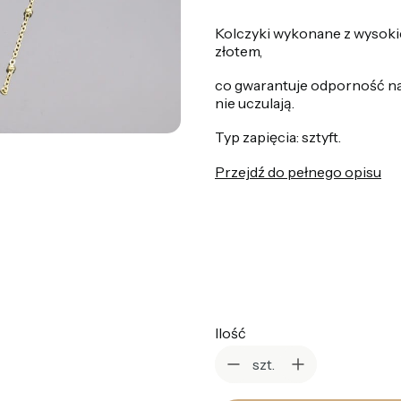
Kolczyki wykonane z wysokiej
złotem,
co gwarantuje odporność na
nie uczulają.
Typ zapięcia: sztyft.
Przejdź do pełnego opisu
*
Kolor
Wybierz
Ilość
szt.