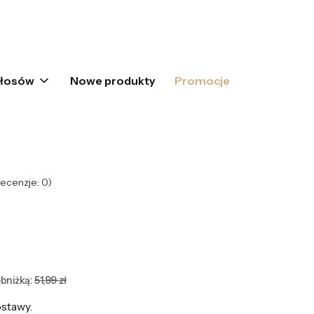
oszyku: 0. Zobacz szczegóły
włosów
Nowe produkty
Promocje
ecenzje: 0)
bniżką:
51,99 zł
stawy.