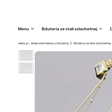
Menu
Biżuteria ze stali szlachetnej
veela.pl - sklep internetowy z biżuterią
Biżuteria ze stali szlachetnej