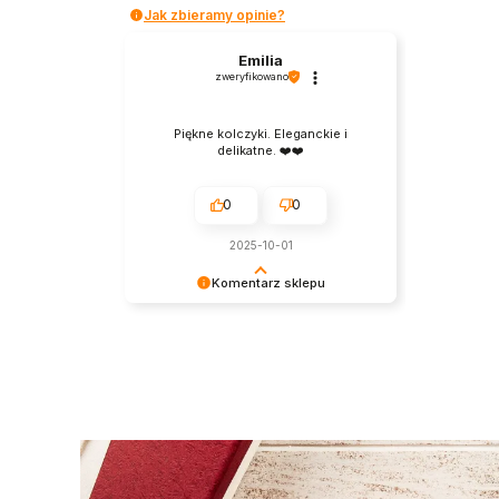
Jak zbieramy opinie?
Emilia
zweryfikowano
Piękne kolczyki. Eleganckie i
delikatne. ❤️❤️
0
0
2025-10-01
Komentarz sklepu
Dziękujemy za wybór naszych
produktów i pozytywną opinię.
Zapraszamy na kolejne zakupy w
naszym sklepie! W razie potrzeby
nasz zespół pomoże w
odpowiednim wyborze. Serdecznie
pozdrawiamy!