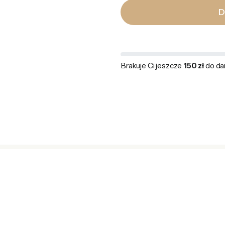
D
Brakuje Ci jeszcze
150 zł
do da