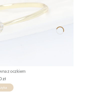
ywna z oczkiem
a
0 zł
szyka