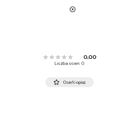
nie
0.00
Liczba ocen: 0
Oceń i opisz