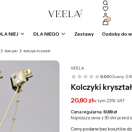
Produkty w k
DLA NIEJ
DLA NIEGO
Zestawy
Ozdoby do 
Kolczyki
Kolczyki kryształ
VEELA
0.00
(Oceny: 0 R
Kolczyki kryształ
20,80 zł
w tym 23% VAT
w tym
23%
VAT
Cena regularna:
51,99 zł
Najniższa cena z 30 dni przed o
Ceny podane bez kosztów do