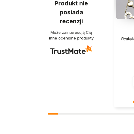
Produkt nie
posiada
recenzji
Może zainteresują Cię
inne ocenione produkty
Wygląda
Dziękuje
Docenia
podziele
doświad
szczęśliw