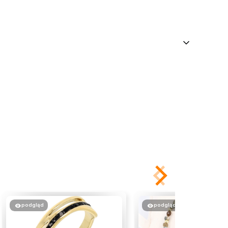
podgląd
podgląd