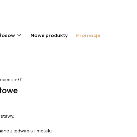
oszyku: 0. Zobacz szczegóły
włosów
Nowe produkty
Promocje
ecenzje: 0)
ałowe
stawy.
ane z jedwabiu i metalu.