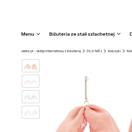
Menu
Biżuteria ze stali szlachetnej
veela.pl - sklep internetowy z biżuterią
DLA NIEJ
Kolczyki
Kol