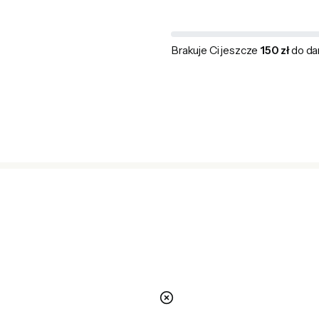
Brakuje Ci jeszcze
150 zł
do da
nie