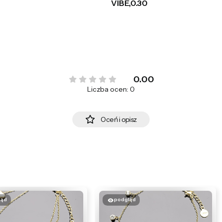
VIBE,0.30
0.00
Liczba ocen: 0
Oceń i opisz
ląd
podgląd