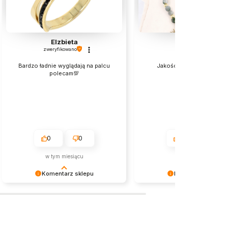
Elzbieta
Milena
zweryfikowano
zweryfikowano
Bardzo ładnie wyglądają na palcu
Jakośc bez zarzutu Pole
polecam💯
0
0
0
0
w tym miesiącu
2026-07-06
Komentarz sklepu
Komentarz sklepu
Dziękujemy za miłe słowa!
Cieszymy się, że nasza biżut
Doceniamy czas poświęcony na
spotkała się z tak ciepłym
podzielenie się z nami Twoim
przyjęciem. Dziękujemy za z
doświadczeniem. Jesteśmy
i życzymy przyjemnego nos
szczęśliwi, że mamy takich klientów.
zakupionych produktów!