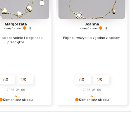
Małgorzata
Joanna
zweryfikowano
zweryfikowano
 bardzo ładnie i elegancko i
Piękne , wszystko zgodne z opisem
przepiękna
.
0
0
0
0
2026-05-06
2026-05-06
Komentarz sklepu
Komentarz sklepu
my za miłe słowa!
To naprawdę budujące słowa.
my czas poświęcony na
Dziękujemy i zapraszamy ponownie!
nie się z nami Twoim
czeniem. Jesteśmy
i, że mamy takich klientów.