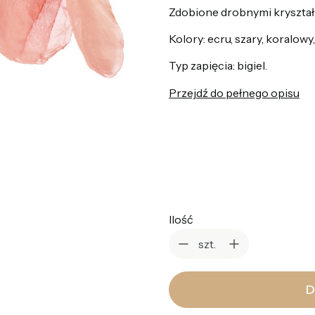
Zdobione drobnymi kryształ
Kolory: ecru, szary, koralowy
Typ zapięcia: bigiel.
Przejdź do pełnego opisu
*
Kolor
Wybierz
Ilość
szt.
D