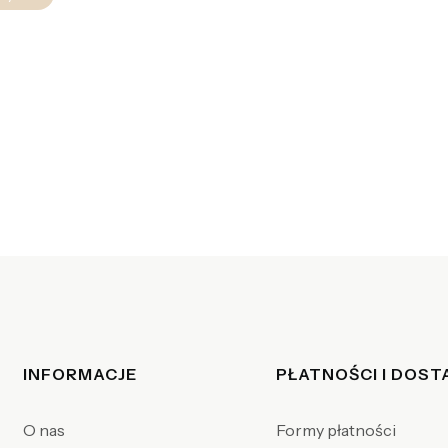
Linki w stopce
INFORMACJE
PŁATNOŚCI I DOS
O nas
Formy płatności