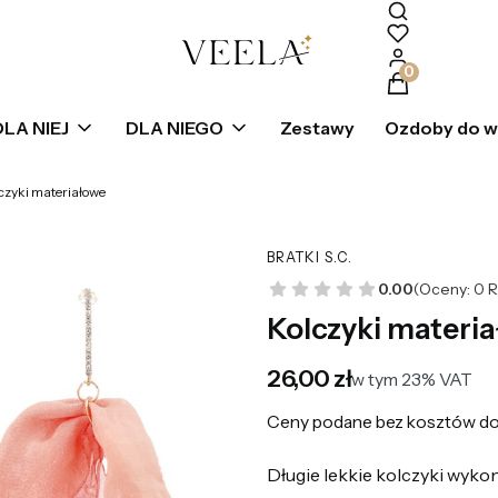
Produkty w k
DLA NIEJ
DLA NIEGO
Zestawy
Ozdoby do 
czyki materiałowe
BRATKI S.C.
0.00
(Oceny: 0 R
Kolczyki materi
Cena
26,00 zł
w tym 23% VAT
w tym
23%
VAT
Ceny podane bez kosztów do
Długie lekkie kolczyki wykon