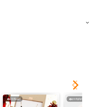
podgląd
podgląd