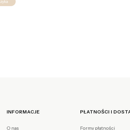
szyka
Linki w stopce
INFORMACJE
PŁATNOŚCI I DOS
O nas
Formy płatności