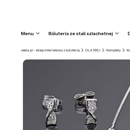
Menu
Biżuteria ze stali szlachetnej
veela.pl - sklep internetowy z biżuterią
DLA NIEJ
Komplety
Ko