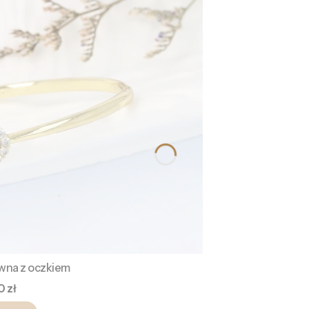
ywna z oczkiem
a
0 zł