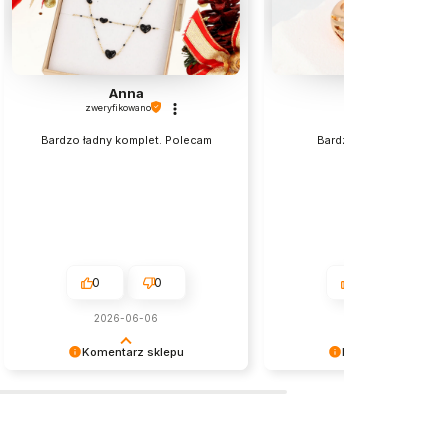
Anna
Halina
zweryfikowano
zweryfikowano
Bardzo ładny komplet. Polecam
Bardzo fajny spełnił mo
oczekiwanie.
0
0
0
0
2026-06-06
w tym miesiącu
Komentarz sklepu
Komentarz sklepu
Cieszymy się, że wszystko było
Dziękujemy za wybór naszy
zgodne z Twoimi oczekiwaniami.
produktów i pozytywną opini
Do zobaczenia ponownie!
Zapraszamy na kolejne zak
naszym sklepie! W razie pot