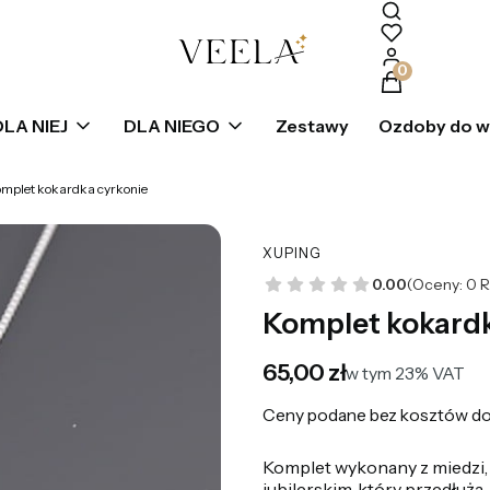
Produkty w k
DLA NIEJ
DLA NIEGO
Zestawy
Ozdoby do 
mplet kokardka cyrkonie
XUPING
0.00
(Oceny: 0 R
Komplet kokardk
Cena
65,00 zł
w tym 23% VAT
w tym
23%
VAT
Ceny podane bez kosztów do
Komplet wykonany z miedzi,
jubilerskim, który przedłuża