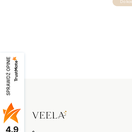
Do ko
SPRAWDŹ OPINIE
4.9