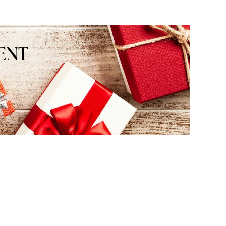
nasz zespół pomoże w
odpowiednim wyborze. Ser
pozdrawiamy!