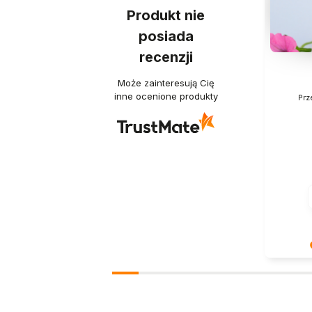
Produkt nie
posiada
recenzji
Może zainteresują Cię
inne ocenione produkty
Prz
Dziękuje
słowa! J
zadowole
oczekiw