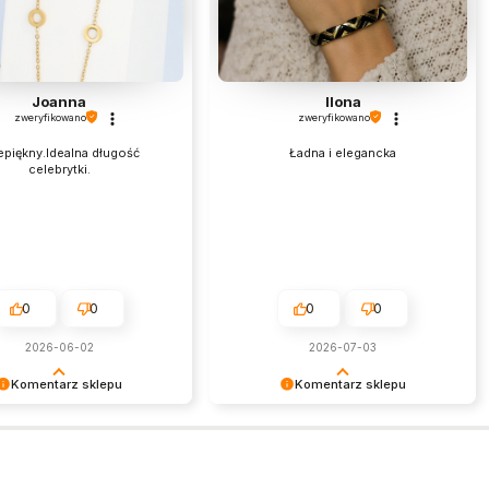
Joanna
Ilona
zweryfikowano
zweryfikowano
epiękny.Idealna długość
Ładna i elegancka
celebrytki.
0
0
0
0
2026-06-02
2026-07-03
Komentarz sklepu
Komentarz sklepu
my serdecznie za miłe
Dziękujemy za tak pozytywną opinię
esteśmy niezmiernie
- to czysta przyjemność obsługiwać
ni, że sprostaliśmy Twoim
takich klientów! Doceniamy czas i
aniom.
wysiłek włożony w podzielenie się z