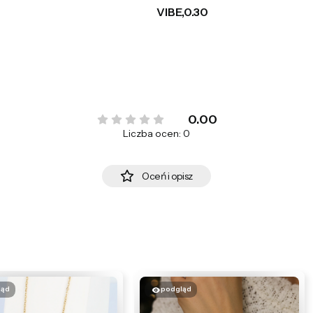
VIBE,0.30
0.00
Liczba ocen: 0
Oceń i opisz
ląd
podgląd