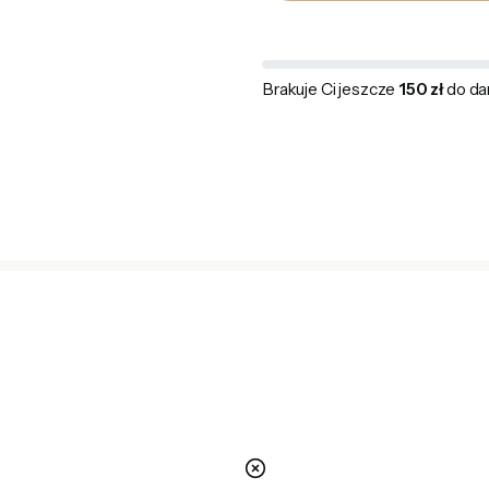
Brakuje Ci jeszcze
150 zł
do da
nie