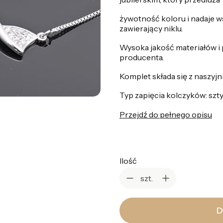
żywotność koloru i nadaje ws
zawierający niklu.
Wysoka jakość materiałów i
producenta.
Komplet składa się z naszyjn
Typ zapięcia kolczyków: szty
Przejdź do pełnego opisu
Ilość
szt.
D