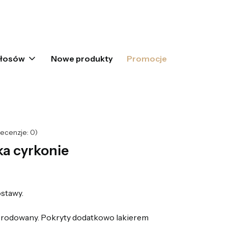
oszyku: 0. Zobacz szczegóły
włosów
Nowe produkty
Promocje
ecenzje: 0)
a cyrkonie
stawy.
 rodowany. Pokryty dodatkowo lakierem