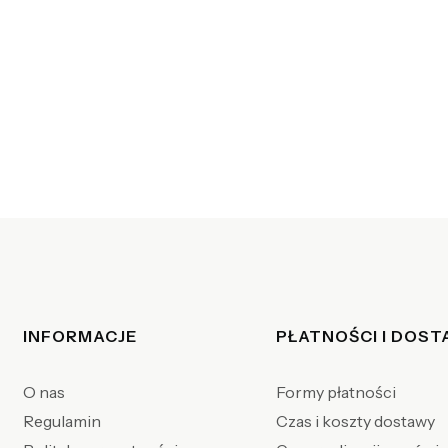
Linki w stopce
INFORMACJE
PŁATNOŚCI I DOS
O nas
Formy płatności
Regulamin
Czas i koszty dostawy