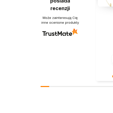
posiada
recenzji
Może zainteresują Cię
inne ocenione produkty
Bardzo n
pozytywn
ponowni