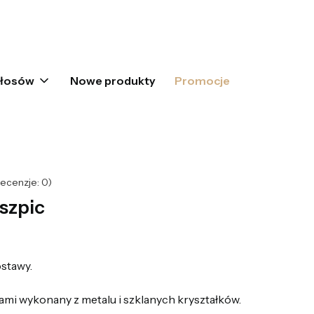
oszyku: 0. Zobacz szczegóły
włosów
Nowe produkty
Promocje
ecenzje: 0)
szpic
stawy.
ami wykonany z metalu i szklanych kryształków.