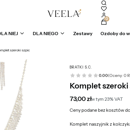
Produkty w k
DLA NIEJ
DLA NIEGO
Zestawy
Ozdoby do 
mplet szeroki szpic
BRATKI S.C.
0.00
(Oceny: 0 R
Komplet szeroki 
Cena
73,00 zł
w tym 23% VAT
w tym
23%
VAT
Ceny podane bez kosztów do
Komplet naszyjnik z kolczyk