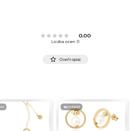
0.00
Liczba ocen: 0
Oceń i opisz
ląd
podgląd