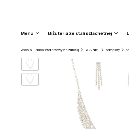
Menu
Biżuteria ze stali szlachetnej
veela.pl - sklep internetowy z biżuterią
DLA NIEJ
Komplety
Ko