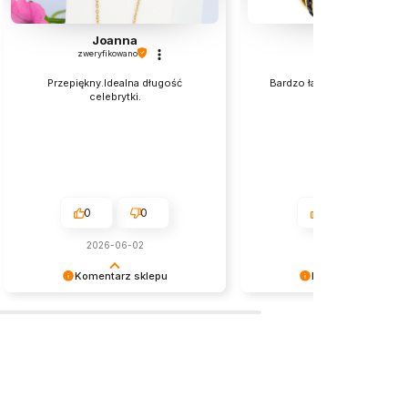
Joanna
Elzbieta
zweryfikowano
zweryfikowano
Przepiękny.Idealna długość
Bardzo ładnie wyglądają na 
celebrytki.
polecam💯
0
0
0
0
2026-06-02
w tym miesiącu
Komentarz sklepu
Komentarz sklepu
Dziękujemy serdecznie za miłe
Dziękujemy za miłe słowa!
słowa! Jesteśmy niezmiernie
Doceniamy czas poświęcony
zadowoleni, że sprostaliśmy Twoim
podzielenie się z nami Twoi
oczekiwaniom.
doświadczeniem. Jesteśmy
szczęśliwi, że mamy takich k
Z pozdrowieniami, obsługa s