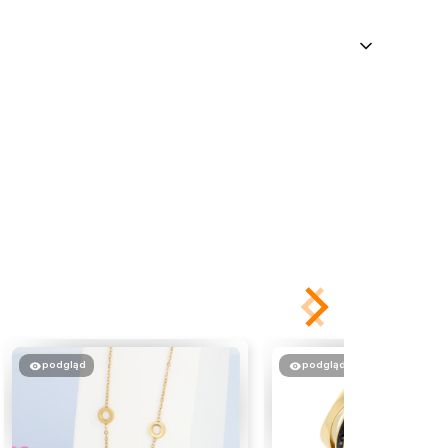
podgląd
podgląd