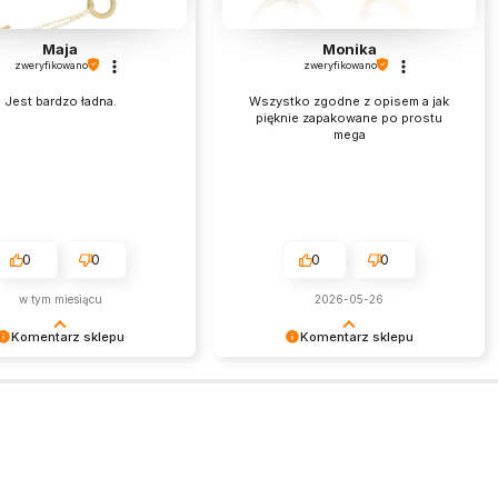
Maja
Monika
zweryfikowano
zweryfikowano
Jest bardzo ładna.
Wszystko zgodne z opisem a jak
pięknie zapakowane po prostu
mega
0
0
0
0
w tym miesiącu
2026-05-26
Komentarz sklepu
Komentarz sklepu
am miło czytać tak
Jest nam niezmiernie miło czytać
ą opinię. Zapraszamy
takie pozytywne słowa. To zawsze
e!
wielka satysfakcja wiedzieć, że
nasze starania zostały zauważone.
Dziękujemy za zaufanie i oczywiście
zapraszamy ponownie.