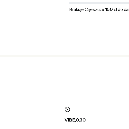
Brakuje Ci jeszcze
150 zł
do da
nie
VIBE,0.30