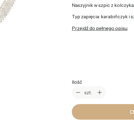
Naszyjnik w szpic z kolczyka
Typ zapięcia: karabińczyk i sz
Przejdź do pełnego opisu
*
Kolor
Wybierz
Ilość
szt.
D