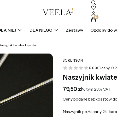
Produkty w k
DLA NIEJ
DLA NIEGO
Zestawy
Ozdoby do 
Naszyjnik kwiatek kryształ
SORENSON
0.00
(Oceny: 0 R
Naszyjnik kwiate
Cena
79,50 zł
w tym 23% VAT
w tym
23%
VAT
Ceny podane bez kosztów do
Naszyjnik pozłacany 24-kara