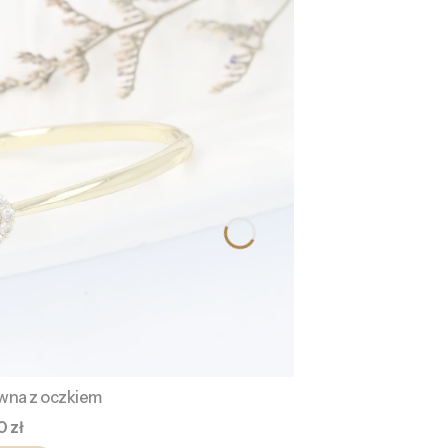
ywna z oczkiem
a
0 zł