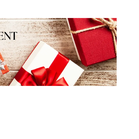
że nam się udało. Mamy nadzieję, że
do nas wrócisz :) Pozdrawiamy