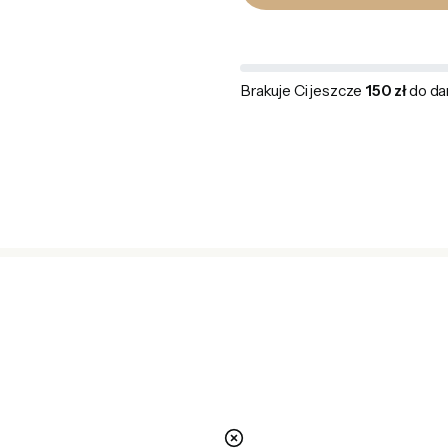
Brakuje Ci jeszcze
150 zł
do da
nie