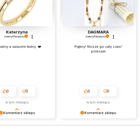
Katarzyna
DAGMARA
zweryfikowano
zweryfikowano
katny a zarazem ładny. ❤️
Piękny! Nosze go cały czas!
polecam
0
0
0
0
w tym miesiącu
w tym miesiącu
Komentarz sklepu
Komentarz sklepu
my bardzo za Twoją opinię!
Bardzo dziękujemy za pozytywną
cenzja wiele dla nas znaczy
opinię. Każda taka recenzja jest dla
niej wiemy, że jesteśmy na
nas niezwykle ważna i stanowi
 torze :) Z
motywację do dalszej pracy na jak