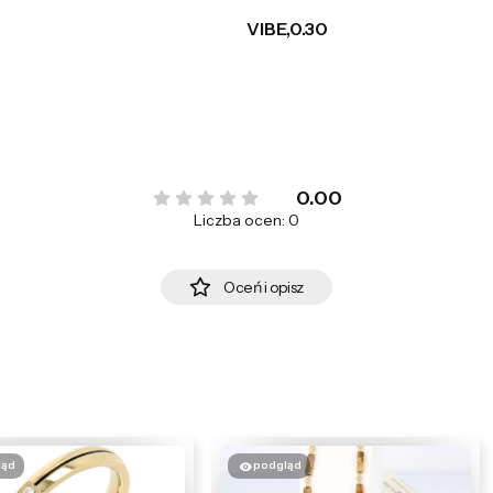
VIBE,0.30
0.00
Liczba ocen: 0
Oceń i opisz
ląd
podgląd