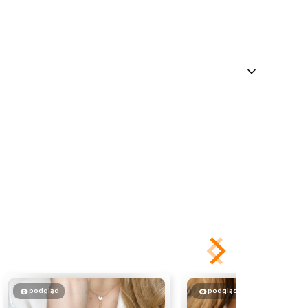
podgląd
podgląd