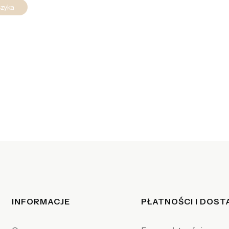
szyka
Linki w stopce
INFORMACJE
PŁATNOŚCI I DOS