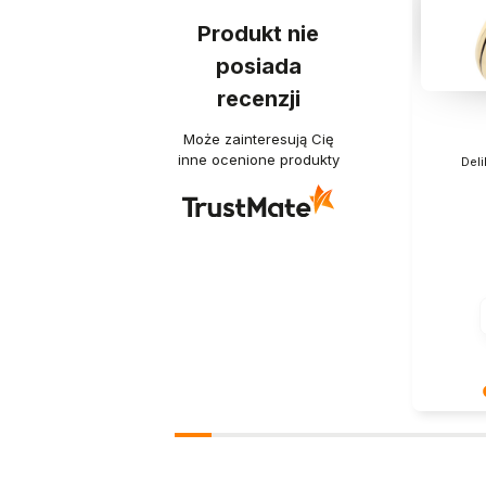
Produkt nie
posiada
recenzji
Może zainteresują Cię
inne ocenione produkty
Deli
Dziękuje
Twoja re
- dzięki 
właściwym