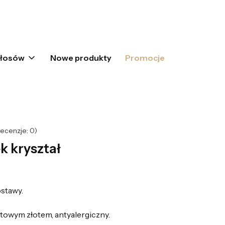
oszyku: 0. Zobacz szczegóły
włosów
Nowe produkty
Promocje
ecenzje: 0)
k kryształ
stawy.
towym złotem, antyalergiczny.