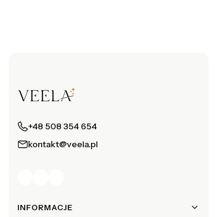
+48 508 354 654
kontakt@veela.pl
Linki w stopce
INFORMACJE