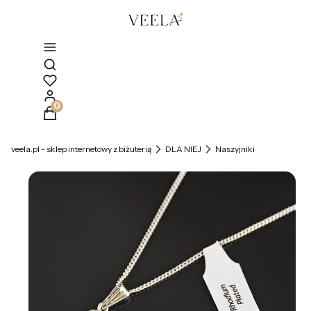
Otwórz wyszukiwarkę
Produkty w koszyku: 0. Zobacz szczegóły
veela.pl - sklep internetowy z biżuterią
DLA NIEJ
Naszyjniki