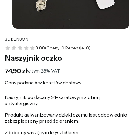
SORENSON
0.00
(Oceny: 0 Recenzje: 0)
Naszyjnik oczko
Cena
74,90 zł
w tym 23% VAT
w tym
23%
VAT
Ceny podane bez kosztów dostawy.
Naszyjnik pozłacany 24-karatowym złotem,
antyalergiczny.
Produkt galwanizowany dzięki czemu jest odpowiednio
zabezpieczony przed ścieraniem.
Zdobiony wiszącym kryształkiem.