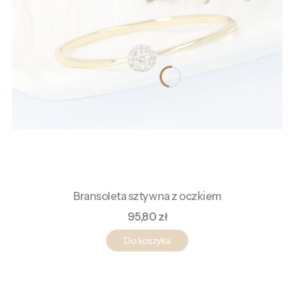
Bransoleta sztywna z oczkiem
Cena
95,80 zł
Do koszyka