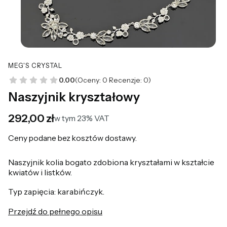
MEG'S CRYSTAL
0.00
(Oceny: 0 Recenzje: 0)
Naszyjnik kryształowy
Cena
292,00 zł
w tym 23% VAT
w tym
23%
VAT
Ceny podane bez kosztów dostawy.
Naszyjnik kolia bogato zdobiona kryształami w kształcie
kwiatów i listków.
Typ zapięcia: karabińczyk.
Przejdź do pełnego opisu