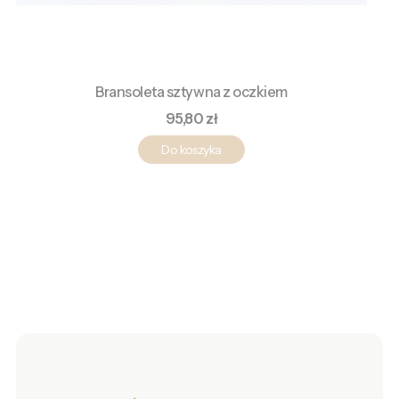
Bransoleta sztywna z oczkiem
Cena
95,80 zł
Do koszyka