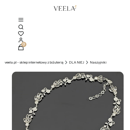
Otwórz wyszukiwarkę
Produkty w koszyku: 0. Zobacz szczegóły
veela.pl - sklep internetowy z biżuterią
DLA NIEJ
Naszyjniki