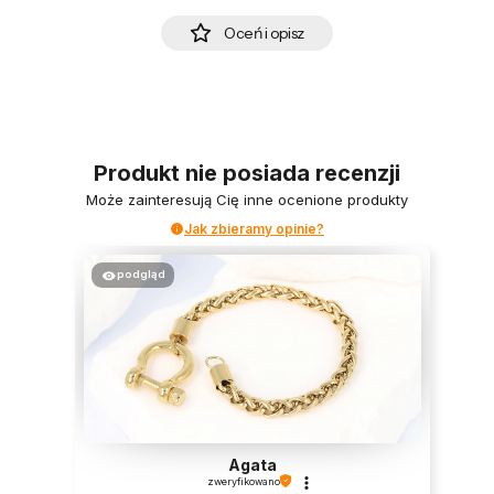
Oceń i opisz
Produkt nie posiada recenzji
Może zainteresują Cię inne ocenione produkty
Jak zbieramy opinie?
podgląd
Agata
zweryfikowano