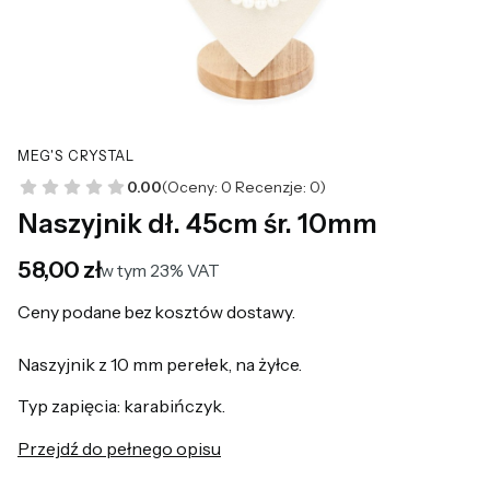
MEG'S CRYSTAL
0.00
(Oceny: 0 Recenzje: 0)
Naszyjnik dł. 45cm śr. 10mm
Cena
58,00 zł
w tym 23% VAT
w tym
23%
VAT
Ceny podane bez kosztów dostawy.
Naszyjnik z 10 mm perełek, na żyłce.
Typ zapięcia: karabińczyk.
Przejdź do pełnego opisu