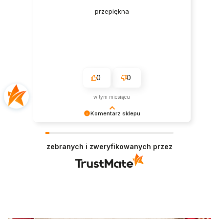
przepiękna
0
0
w tym miesiącu
Komentarz sklepu
Cieszymy się, że wszystko było zgodne z
Twoimi oczekiwaniami. Do zobaczenia
zebranych i zweryfikowanych przez
ponownie!