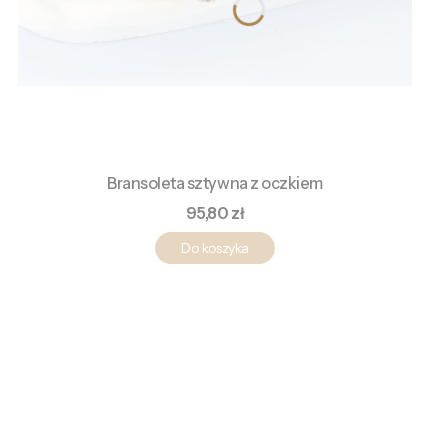
Bransoleta sztywna z oczkiem
Cena
95,80 zł
Do koszyka