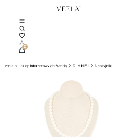
Otwórz wyszukiwarkę
Produkty w koszyku: 0. Zobacz szczegóły
veela.pl - sklep internetowy z biżuterią
DLA NIEJ
Naszyjniki