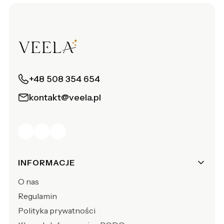
+48 508 354 654
kontakt@veela.pl
Linki w stopce
INFORMACJE
O nas
Regulamin
Polityka prywatności