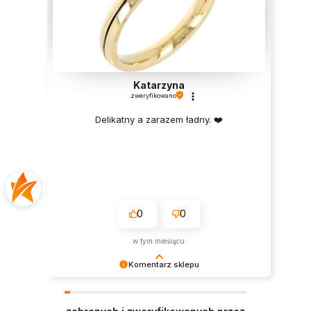
Katarzyna
zweryfikowano
Delikatny a zarazem ładny. ❤️
0
0
w tym miesiącu
Komentarz sklepu
Dziękujemy bardzo za Twoją opinię! Twoja
recenzja wiele dla nas znaczy - dzięki niej wiemy,