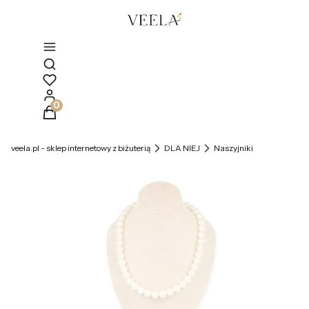
Otwórz wyszukiwarkę
Produkty w koszyku: 0. Zobacz szczegóły
veela.pl - sklep internetowy z biżuterią
DLA NIEJ
Naszyjniki