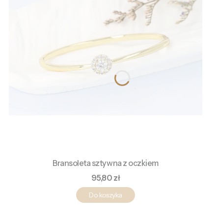
Bransoleta sztywna z oczkiem
Cena
95,80 zł
Do koszyka