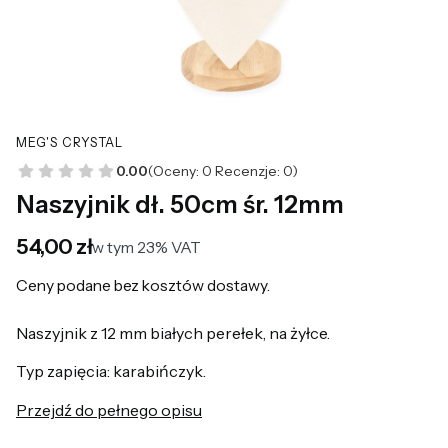
MEG'S CRYSTAL
0.00
(Oceny: 0 Recenzje: 0)
Naszyjnik dł. 50cm śr. 12mm
Cena
54,00 zł
w tym 23% VAT
w tym
23%
VAT
Ceny podane bez kosztów dostawy.
Naszyjnik z 12 mm białych perełek, na żyłce.
Typ zapięcia: karabińczyk.
Przejdź do pełnego opisu