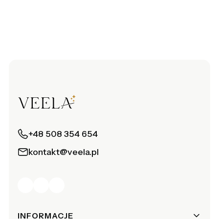
+48 508 354 654
kontakt@veela.pl
Linki w stopce
INFORMACJE