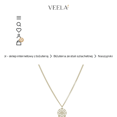
Otwórz wyszukiwarkę
Produkty w koszyku: 0. Zobacz szczegóły
la.pl - sklep internetowy z biżuterią
Biżuteria ze stali szlachetnej
Naszyjniki