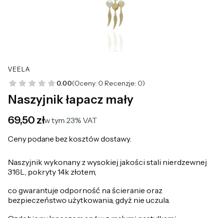
VEELA
0.00
(Oceny: 0 Recenzje: 0)
Naszyjnik łapacz mały
Cena
69,50 zł
w tym 23% VAT
w tym
23%
VAT
Ceny podane bez kosztów dostawy.
Naszyjnik wykonany z wysokiej jakości stali nierdzewnej
316L, pokryty 14k złotem,
co gwarantuje odporność na ścieranie oraz
bezpieczeństwo użytkowania, gdyż nie uczula.