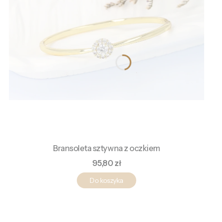
Bransoleta sztywna z oczkiem
Cena
95,80 zł
Do koszyka