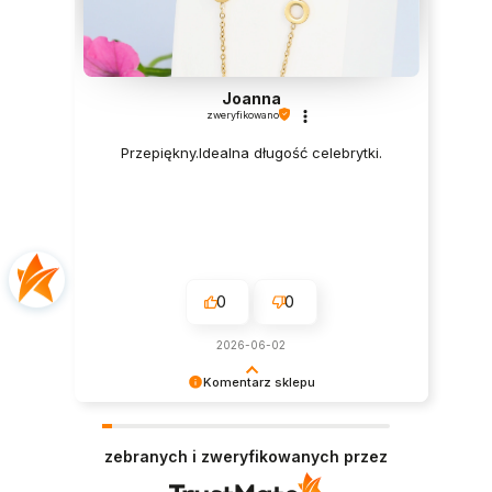
Joanna
zweryfikowano
Przepiękny.Idealna długość celebrytki.
0
0
2026-06-02
Komentarz sklepu
Dziękujemy serdecznie za miłe słowa! Jesteśmy
niezmiernie zadowoleni, że sprostaliśmy Twoim
zebranych i zweryfikowanych przez
oczekiwaniom.