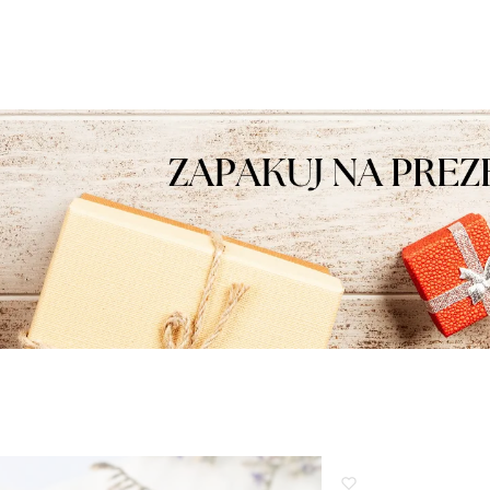
ą opinię. Zapraszamy
takie pozytywne słowa. To zawsze
e!
wielka satysfakcja wiedzieć, że
nasze starania zostały zauważone.
Dziękujemy za zaufanie i oczywiście
zapraszamy ponownie.