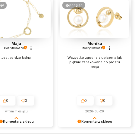
ląd
podgląd
Maja
Monika
zweryfikowano
zweryfikowano
Jest bardzo ładna.
Wszystko zgodne z opisem a jak
pięknie zapakowane po prostu
mega
0
0
0
0
w tym miesiącu
2026-05-26
Komentarz sklepu
Komentarz sklepu
am miło czytać tak
Jest nam niezmiernie miło czytać