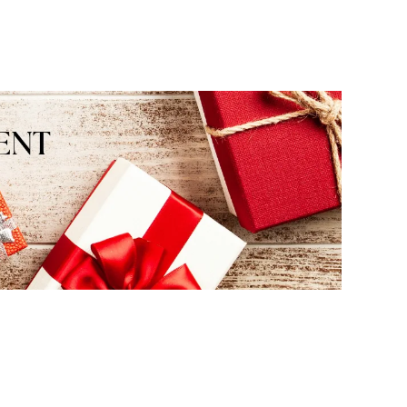
słowa! Jesteśmy niezmiernie
Doceniamy czas poświęcony
zadowoleni, że sprostaliśmy Twoim
podzielenie się z nami Twoi
oczekiwaniom.
doświadczeniem. Jesteśmy
szczęśliwi, że mamy takich k
Z pozdrowieniami, obsługa s