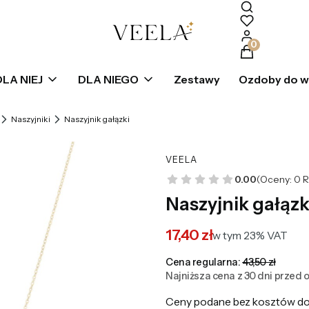
Produkty w k
DLA NIEJ
DLA NIEGO
Zestawy
Ozdoby do 
Naszyjniki
Naszyjnik gałązki
VEELA
0.00
(Oceny: 0 R
Naszyjnik gałązk
17,40 zł
w tym 23% VAT
w tym
23%
VAT
Cena regularna:
43,50 zł
Najniższa cena z 30 dni przed o
Ceny podane bez kosztów do