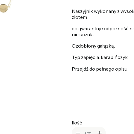
Naszyjnik wykonany z wysokie
złotem,
co gwarantuje odporność na
nie uczula.
Ozdobiony gałązką.
Typ zapięcia: karabińczyk.
Przejdź do pełnego opisu
*
Kolor
Wybierz
Ilość
szt.