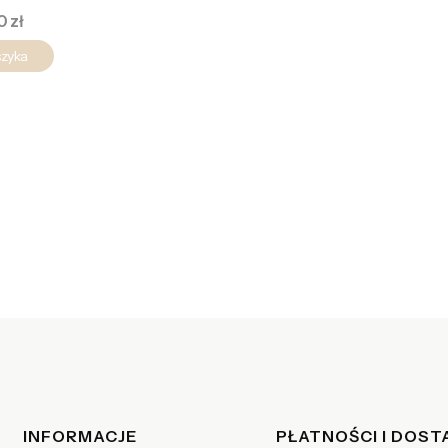
a
0 zł
szyka
Linki w stopce
INFORMACJE
PŁATNOŚCI I DOS