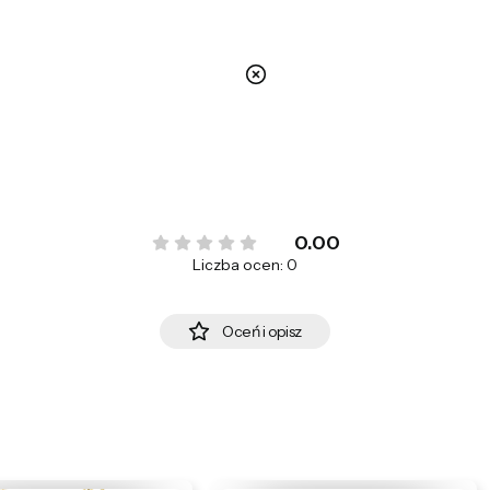
nie
0.00
Liczba ocen: 0
Oceń i opisz