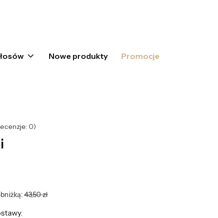
oszyku: 0. Zobacz szczegóły
włosów
Nowe produkty
Promocje
ecenzje: 0)
i
bniżką:
43,50 zł
stawy.