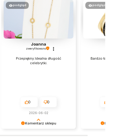
podgląd
podgląd
Joanna
Elzbieta
zweryfikowano
zweryfikowano
Przepiękny.Idealna długość
Bardzo ładnie wyglądają na 
celebrytki.
polecam💯
0
0
0
0
2026-06-02
w tym miesiącu
Komentarz sklepu
Komentarz sklepu
Dziękujemy serdecznie za miłe
Dziękujemy za miłe słowa!