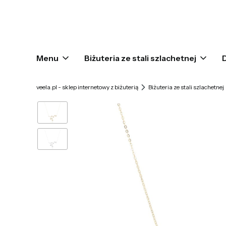
Menu
Biżuteria ze stali szlachetnej
veela.pl - sklep internetowy z biżuterią
Biżuteria ze stali szlachetnej