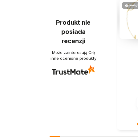
podg
Produkt nie
posiada
recenzji
Może zainteresują Cię
inne ocenione produkty
Bardzo n