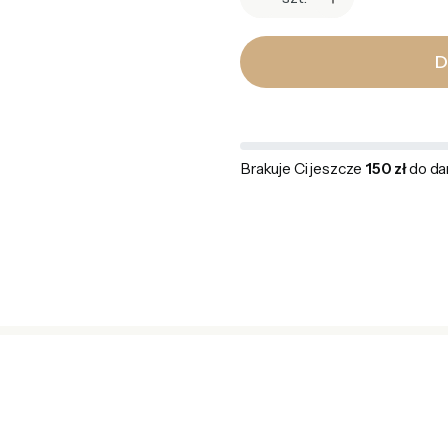
D
Brakuje Ci jeszcze
150 zł
do da