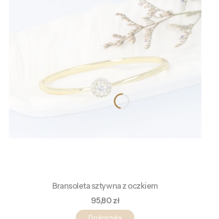
Bransoleta sztywna z oczkiem
Cena
95,80 zł
Do koszyka