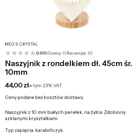
MEG'S CRYSTAL
0.00
(Oceny: 0 Recenzje: 0)
Naszyjnik z rondelkiem dł. 45cm śr.
10mm
Cena
44,00 zł
w tym 23% VAT
w tym
23%
VAT
Ceny podane bez kosztów dostawy.
Naszyjnik z 10 mm białych perełek, na żyłce. Zdobiony
szklanymi kryształkami.
Typ zapięcia: karabińczyk.