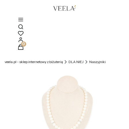
Otwórz wyszukiwarkę
Produkty w koszyku: 0. Zobacz szczegóły
veela.pl - sklep internetowy z biżuterią
DLA NIEJ
Naszyjniki