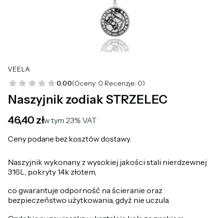
VEELA
0.00
(Oceny: 0 Recenzje: 0)
Naszyjnik zodiak STRZELEC
Cena
46,40 zł
w tym 23% VAT
w tym
23%
VAT
Ceny podane bez kosztów dostawy.
Naszyjnik wykonany z wysokiej jakości stali nierdzewnej
316L, pokryty 14k złotem,
co gwarantuje odporność na ścieranie oraz
bezpieczeństwo użytkowania, gdyż nie uczula.