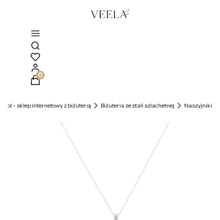
Otwórz wyszukiwarkę
Produkty w koszyku: 0. Zobacz szczegóły
la.pl - sklep internetowy z biżuterią
Biżuteria ze stali szlachetnej
Naszyjniki