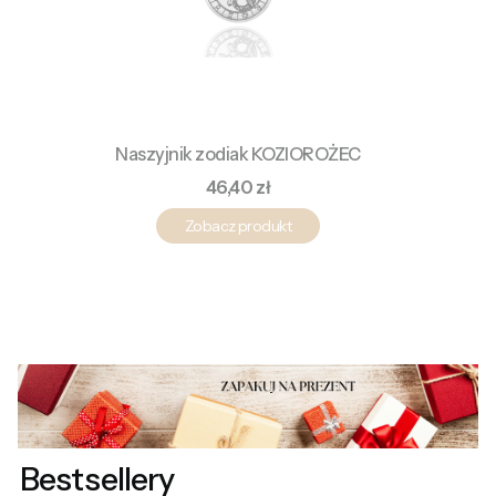
Naszyjnik zodiak KOZIOROŻEC
Cena
46,40 zł
Zobacz produkt
Bestsellery