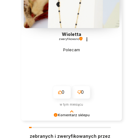
Wioletta
zweryfikowano
Polecam
0
0
w tym miesiącu
Komentarz sklepu
Dziękujemy za miłe słowa! Doceniamy czas
poświęcony na podzielenie się z nami Twoim
zebranych i zweryfikowanych przez
doświadczeniem. Jesteśmy szczęśliwi, że mamy