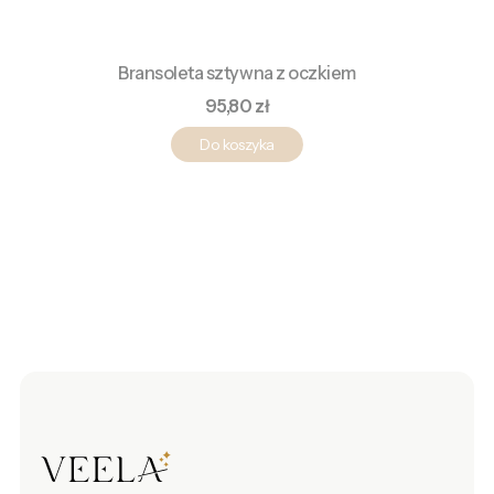
Bransoleta sztywna z oczkiem
Cena
95,80 zł
Do koszyka